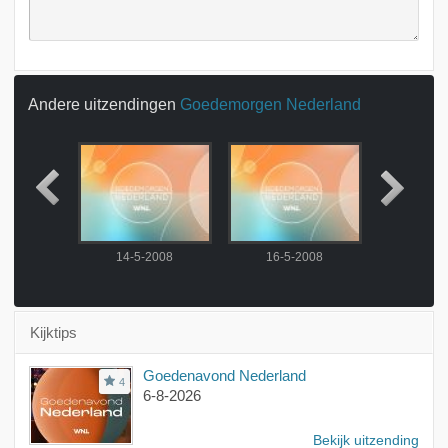
Andere uitzendingen
Goedemorgen Nederland
2008
14-5-2008
16-5-2008
19-5-
Kijktips
Goedenavond Nederland
4
6-8-2026
Bekijk uitzending