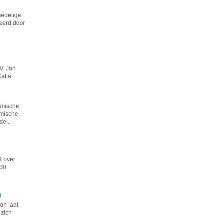
iedelige
eerd door
V. Jan
atja...
mische
omische
de...
R over
30.
n
on laat
 zich