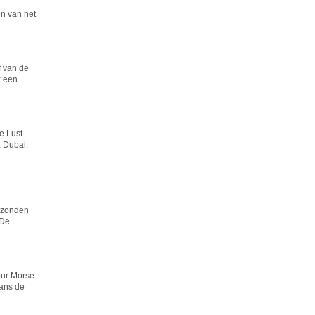
en van het
f van de
k een
ie Lust
, Dubai,
gezonden
 De
our Morse
vans de