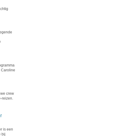
n
chtig
legende
9
rogramma
 Caroline
 we crew
-reizen.
r
r is een
 bij