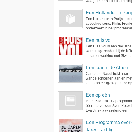
waagden aan de beklimming 
Een Hollander in Pari
Een Hollander in Parijs is ee
zesdelige serie. Philip Frerik
onderzoekt in het programma
Een huis vol
Een Huis Vol is een docusoa
wordt uitgezonden bij de 
in samenwerking met Skyhigh
Een jaar in de Alpen
Carrie ten Napel trekt haar
wandelschoenen aan en met
knaloranje rugzak gaat ze op
Eén op één
In het KRO-NCRV programm
één interviewen Sven Kocke
Eva Jinek afwisselend één...
Een Programma over 
Jaren Tachtig