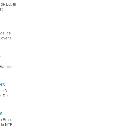
 de EO. In
et
 delige
 over s
s
n
 We zien
ers
en 3
R. De
ds
n Britse
 de NTR.