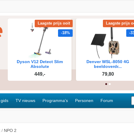
 gids
TV nieuws
Programma's
Personen
Forum
t
/
NPO 2