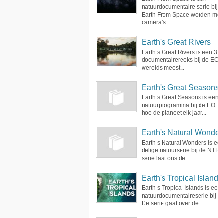
natuurdocumentaire serie bij
Earth From Space worden m
camera’s...
Earth's Great Rivers
Earth s Great Rivers is een 3
documentairereeks bij de EO
werelds meest...
Earth's Great Season
Earth s Great Seasons is ee
natuurprogramma bij de EO.
hoe de planeet elk jaar...
Earth's Natural Wond
Earth s Natural Wonders is e
delige natuurserie bij de NT
serie laat ons de...
Earth's Tropical Islan
Earth s Tropical Islands is ee
natuurdocumentaireserie bij
De serie gaat over de...