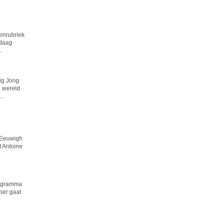
enrubriek
daag
.
ig Jong
e wereld
..
 Eeuwigh
t Antoine
programma
ber gaat