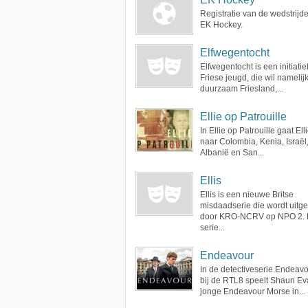
Registratie van de wedstrijd
EK Hockey.
Elfwegentocht
Elfwegentocht is een initiatie
Friese jeugd, die wil namelij
duurzaam Friesland,...
Ellie op Patrouille
In Ellie op Patrouille gaat Ell
naar Colombia, Kenia, Israël
Albanië en San...
Ellis
Ellis is een nieuwe Britse
misdaadserie die wordt uit
door KRO-NCRV op NPO 2.
serie...
Endeavour
In de detectiveserie Endeav
bij de RTL8 speelt Shaun E
jonge Endeavour Morse in...