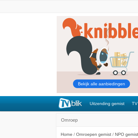
Uitzending gemist
TV
Omroep
Home
/
Omroepen gemist
/
NPO gemis