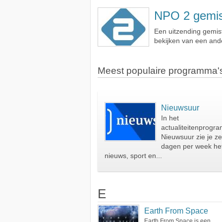
NPO 2 gemi
Een uitzending gemis
bekijken van een ande
Meest populaire programma'
Nieuwsuur
In het
actualiteitenprogr
Nieuwsuur zie je z
dagen per week he
nieuws, sport en...
E
Earth From Space
Earth From Space is een