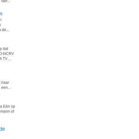
van...
js
n
s
 de...
p dat
KRO-NCRV
 TV....
 haar
 een...
a Eén op
lmann of
de