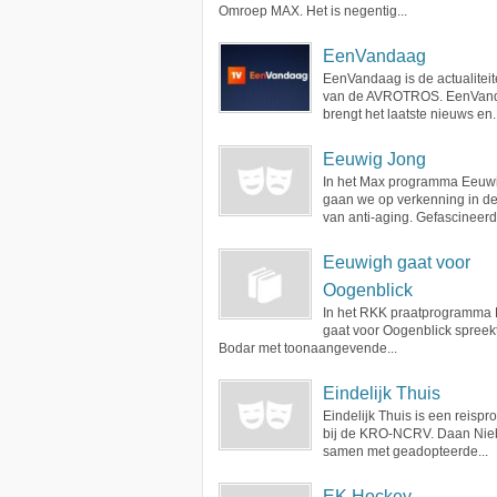
Omroep MAX. Het is negentig...
EenVandaag
EenVandaag is de actualiteit
van de AVROTROS. EenVan
brengt het laatste nieuws en..
Eeuwig Jong
In het Max programma Eeuw
gaan we op verkenning in d
van anti-aging. Gefascineerd.
Eeuwigh gaat voor
Oogenblick
In het RKK praatprogramma
gaat voor Oogenblick spreek
Bodar met toonaangevende...
Eindelijk Thuis
Eindelijk Thuis is een reis
bij de KRO-NCRV. Daan Nie
samen met geadopteerde...
EK Hockey