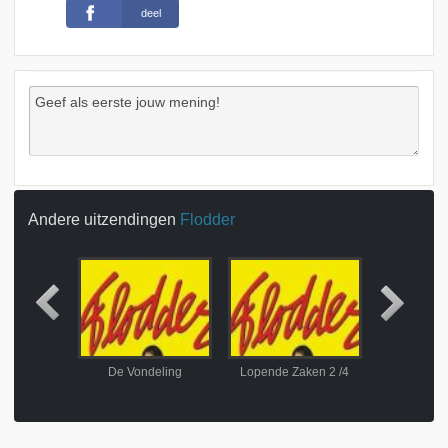
deel
Andere uitzendingen
Flodder
De mooiste dag van je leven
De Vondeling
Lopende Zaken 2 /4
De Afreke