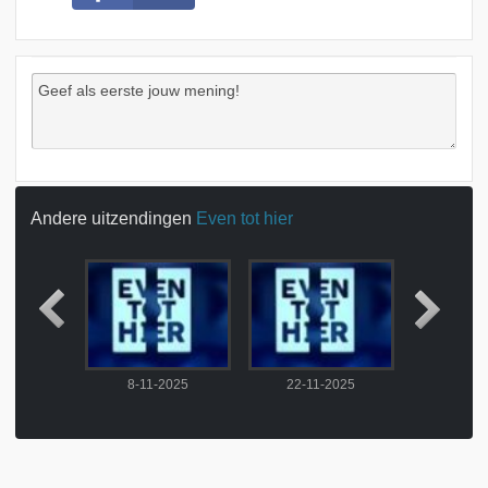
Andere uitzendingen
Even tot hier
2025
8-11-2025
22-11-2025
29-11