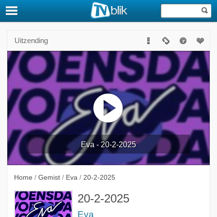
Uitzending
Eva - 20-2-2025
Home
/
Gemist
/
Eva
/
20-2-2025
20-2-2025
Eva