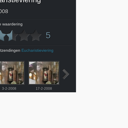
008
 waardering
5
itzendingen
Eucharistieviering
3-2-2008
17-2-2008
24-2-2008
2-3-2008