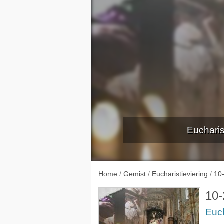
Eucharis
30-12-
Home
/
Gemist
/
Eucharistieviering
/
10
10-
Euch