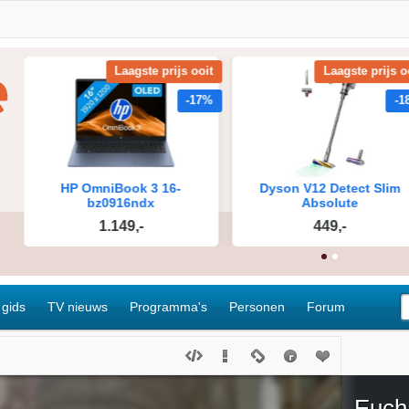
 gids
TV nieuws
Programma's
Personen
Forum
Eucha