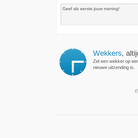
Wekkers
, alt
Zet een wekker op een 
nieuwe uitzending is.
1