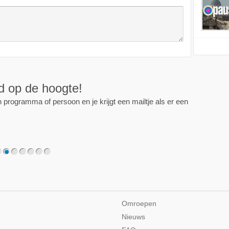
ijd op de hoogte!
programma of persoon en je krijgt een mailtje als er een
2
3
4
5
6
7
Omroepen
Nieuws