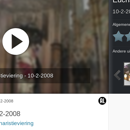
10-2-2
Algemene
Andere u
tieviering - 10-2-2008
2007
13-1-2008
20-1-2008
27-1-2008
-2-2008
2-2008
aristieviering