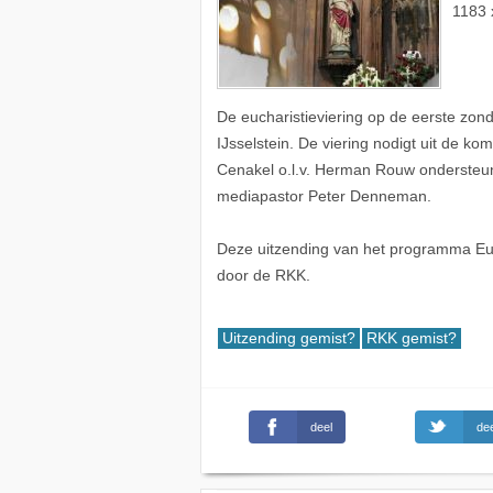
1183 
De eucharistieviering op de eerste zond
IJsselstein. De viering nodigt uit de k
Cenakel o.l.v. Herman Rouw ondersteunt
mediapastor Peter Denneman.
Deze uitzending van het programma Euch
door de RKK.
Uitzending gemist?
RKK gemist?
deel
dee