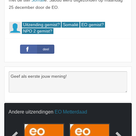
met de titel
Somali
ë: Saoud werd uitgezonden op maandag
25 december door de EO.
Uitzending gemist?
Somalië
EO gemist?
NPO 2 gemist?
deel
Andere uitzendingen
EO Metterdaad