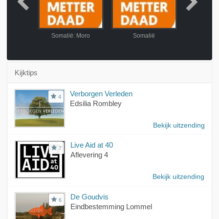
lië
Somalië: Moro
Somalië
Soma
Kijktips
Verborgen Verleden
4
Edsilia Rombley
Bekijk uitzending
Live Aid at 40
7
Aflevering 4
Bekijk uitzending
De Goudvis
6
Eindbestemming Lommel