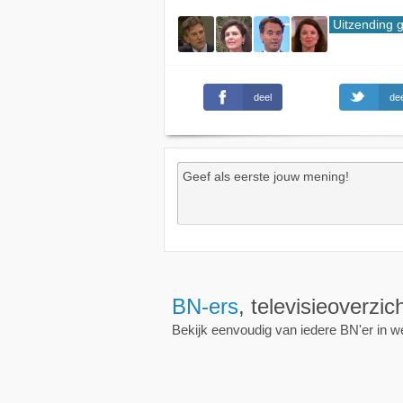
Uitzending 
deel
dee
Wekkers
, alt
Zet een wekker op een 
nieuwe uitzending is.