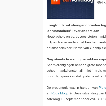
654 x
Longfonds wil strenger optreden teg
'onruststokers' liever anders aan
Houtkachels en barbecues stoten inmidde
miljoen Nederlanders hebben het hierd
houtkachelexpert Harrie van Gennip zi
Nog steeds te weinig betrokken vrijwi
Sportverenigingen hebben grote moeite 
schoonmaakdiensten zijn niet in trek, ma
door blijft gaan kan dat grote gevolgen
De presentatie was in handen van
Piet
en
Roos Moggr
é. Deze uitzending va
zaterdag 13 september door AVROTRO