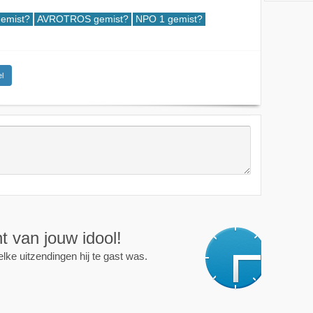
gemist?
AVROTROS gemist?
NPO 1 gemist?
l
ijd op de hoogte!
programma of persoon en je krijgt een mailtje als er een