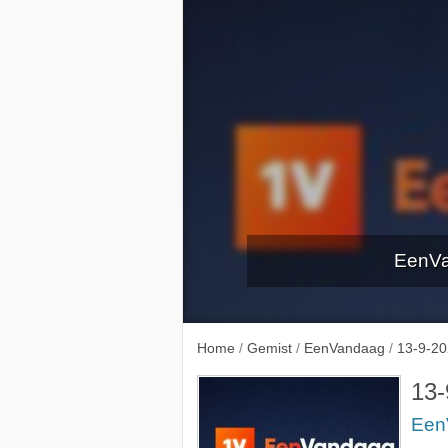
EenVa
8-9-2
Home
/
Gemist
/
EenVandaag
/
13-9-2
13-
Een