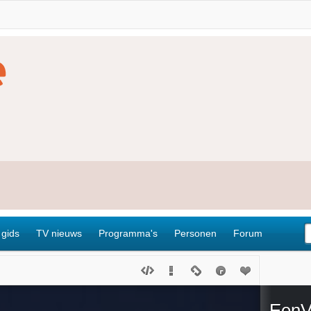
 gids
TV nieuws
Programma's
Personen
Forum
EenV