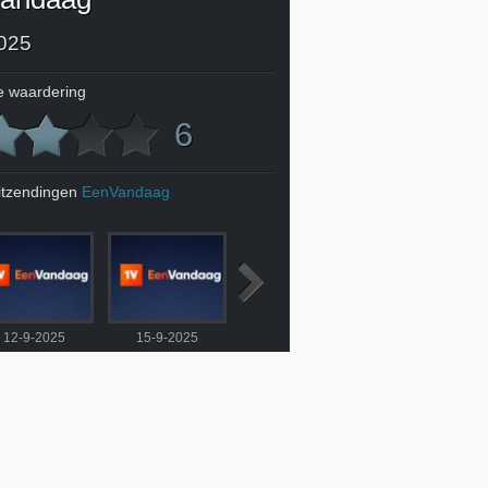
025
 waardering
6
itzendingen
EenVandaag
12-9-2025
15-9-2025
16-9-2025
17-9-2025