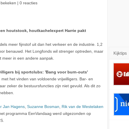
 bekeken | 0 reacties
en houtstook, houtkachelexpert Harrie pakt
ls meer fijnstof uit dan het verkeer en de industrie. 1,2
oor benauwd. Het Longfonds wil strenger optreden, maar
Kijktips
et meer in een andere aanpak.
lligers bij sportclubs: 'Bang voor burn-outs'
met het vinden van voldoende vrijwilligers. Bar- en
ar zeker de bestuursfuncties zijn niet gevuld. Als dit zo
 hebben.
er Jan Hagens
,
Suzanne Bosman
,
Rik van de Westelaken
n het programma EenVandaag werd uitgezonden op
S.