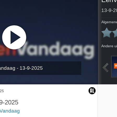
13-9-2
Algemene
Andere u
ndaag - 13-9-2025
025
9-9-2025
10-9-2025
11-9-2025
025
9-2025
Vandaag