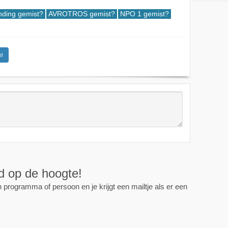
nding gemist?
AVROTROS gemist?
NPO 1 gemist?
l
ijd op de hoogte!
programma of persoon en je krijgt een mailtje als er een