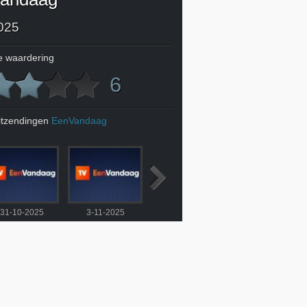
025
 waardering
6
itzendingen
EenVandaag
31-10-2025
3-11-2025
4-11-2025
5-11-2025