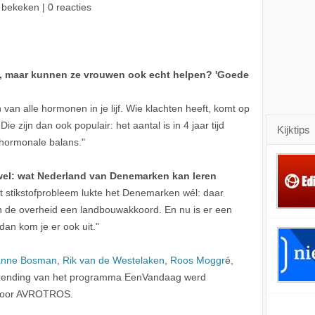
 bekeken | 0 reacties
 maar kunnen ze vrouwen ook echt helpen? 'Goede
 van alle hormonen in je lijf. Wie klachten heeft, komt op
ie zijn dan ook populair: het aantal is in 4 jaar tijd
Kijktips
 hormonale balans."
wel: wat Nederland van Denemarken kan leren
het stikstofprobleem lukte het Denemarken wél: daar
n de overheid een landbouwakkoord. En nu is er een
 dan kom je er ook uit."
anne Bosman
,
Rik van de Westelaken
,
Roos Moggr
é,
tzending van het programma EenVandaag werd
 door AVROTROS.