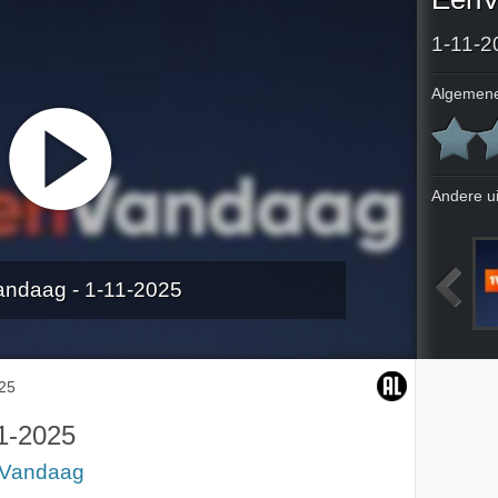
1-11-2
Algemene
Andere u
ndaag - 1-11-2025
gsdebat
28-10-2025
29-10-2025
30-10-2025
25
1-2025
Vandaag