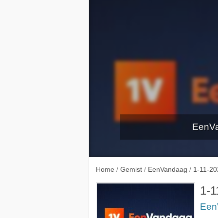
EenVa
Verkiezin
Home
/
Gemist
/
EenVandaag
/
1-11-20
1-1
Een