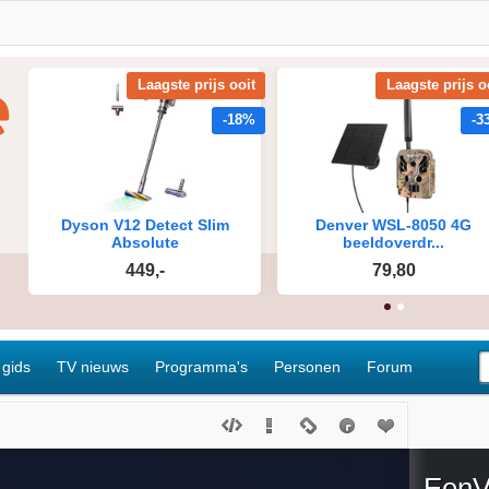
 gids
TV nieuws
Programma's
Personen
Forum
EenV