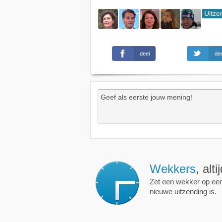
Uitze
deel
dee
Wekkers
, alt
Zet een wekker op een 
nieuwe uitzending is.