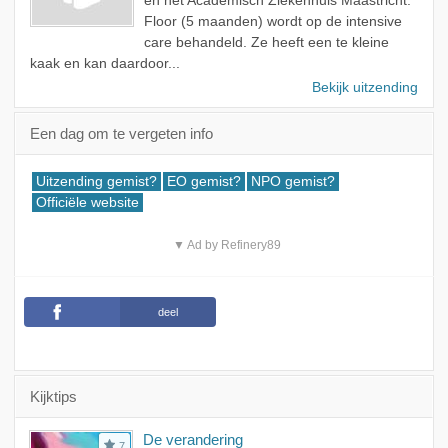
en het Academisch Ziekenhuis Maastricht.
Floor (5 maanden) wordt op de intensive
care behandeld. Ze heeft een te kleine
kaak en kan daardoor...
Bekijk uitzending
Een dag om te vergeten info
Uitzending gemist?
EO gemist?
NPO gemist?
Officiële website
▼ Ad by Refinery89
deel
Kijktips
De verandering
7