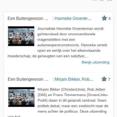
Nieuwste
Beste
Een Buitengewoon Gesprek
Hanneke Groenteman
4
Meest bekeken
Journaliste Hanneke Groenteman wordt
A - Z
geïnterviewd door onconventionele
vragenstellers met een
autismespectrumstoornis. Hanneke vertelt
open en eerlijk over het alleenstaande
moederschap, de geneugten van een satisfyer,...
Bekijk uitzending
Een Buitengewoon Gesprek
Mirjam Bikker, Rob Jetten en Frans Timmermans
7
Mirjam Bikker (ChristenUnie), Rob Jetten
(D66) en Frans Timmermans (GroenLinks-
PvdA) staan in dit gesprek centraal. Geen
politiek debat, maar een zoektocht naar de
mens achter de politicus. Deze uitzending
van het...