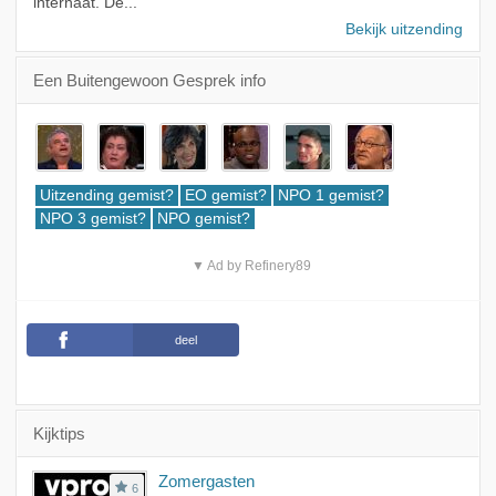
internaat. De...
Bekijk uitzending
Een Buitengewoon Gesprek info
Uitzending gemist?
EO gemist?
NPO 1 gemist?
NPO 3 gemist?
NPO gemist?
▼ Ad by Refinery89
deel
Kijktips
Zomergasten
6