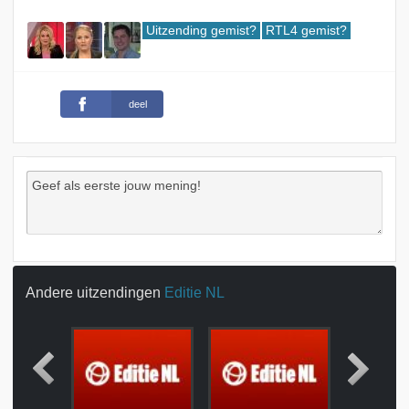
Uitzending gemist?
RTL4 gemist?
deel
Andere uitzendingen
Editie NL