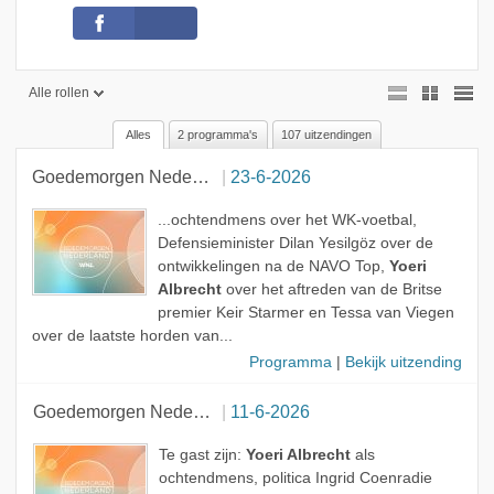
Alle rollen
Alles
2 programma's
107 uitzendingen
Alle rollen
Goedemorgen Nederland
23-6-2026
Geen rol
Presentator
...ochtendmens over het WK-voetbal,
Defensieminister Dilan Yesilgöz over de
Gast
ontwikkelingen na de NAVO Top,
Yoeri
Albrecht
over het aftreden van de Britse
Onderwerp
premier Keir Starmer en Tessa van Viegen
over de laatste horden van...
Programma
|
Bekijk uitzending
Goedemorgen Nederland
11-6-2026
Te gast zijn:
Yoeri Albrecht
als
ochtendmens, politica Ingrid Coenradie