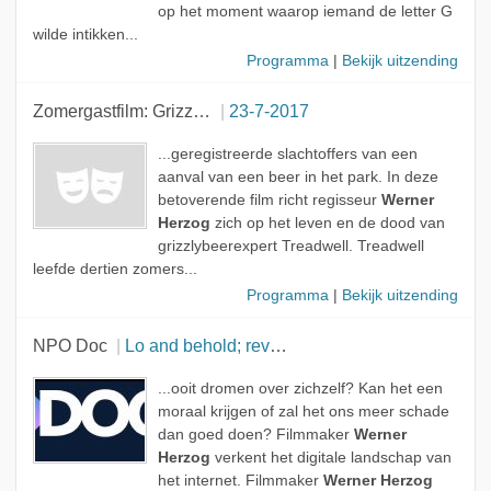
op het moment waarop iemand de letter G
wilde intikken...
Programma
|
Bekijk uitzending
Zomergastfilm: Grizzly Man
23-7-2017
...geregistreerde slachtoffers van een
aanval van een beer in het park. In deze
betoverende film richt regisseur
Werner
Herzog
zich op het leven en de dood van
grizzlybeerexpert Treadwell. Treadwell
leefde dertien zomers...
Programma
|
Bekijk uitzending
NPO Doc
Lo and behold; reveries of the connected world
...ooit dromen over zichzelf? Kan het een
moraal krijgen of zal het ons meer schade
dan goed doen? Filmmaker
Werner
Herzog
verkent het digitale landschap van
het internet. Filmmaker
Werner Herzog