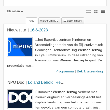
Alle rollen
Alles
0 programma's
10 uitzendingen
Alle rollen
Nieuwsuur
16-6-2023
Geen rol
Presentator
...het Expertisecentrum Kinderen en
Vreemdelingenrecht van de Rijksuniversiteit
Gast
Groningen. Tentoonstelling
Werner Herzog
in Eye Filmmuseum. In deze uitzending van
Regisseur
Nieuwsuur was
Werner Herzog
te gast. De
Onderwerp
presentatie was...
Programma
|
Bekijk uitzending
NPO Doc
Lo and Behold; Reveries of the Connected World
Filmmaker
Werner Herzog
verkent met
nieuwgierigheid en verbeeldingskracht het
digitale landschap van het internet. Lo was
ten gevolge van een computercrash, juist