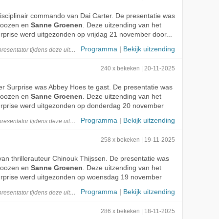
 disciplinair commando van Dai Carter. De presentatie was
Roozen en
Sanne Groenen
. Deze uitzending van het
rise werd uitgezonden op vrijdag 21 november door...
Programma
|
Bekijk uitzending
presentator
tijdens deze
uitzending
240 x bekeken | 20-11-2025
per Surprise was Abbey Hoes te gast. De presentatie was
Roozen en
Sanne Groenen
. Deze uitzending van het
prise werd uitgezonden op donderdag 20 november
Programma
|
Bekijk uitzending
presentator
tijdens deze
uitzending
258 x bekeken | 19-11-2025
van thrillerauteur Chinouk Thijssen. De presentatie was
Roozen en
Sanne Groenen
. Deze uitzending van het
rprise werd uitgezonden op woensdag 19 november
Programma
|
Bekijk uitzending
presentator
tijdens deze
uitzending
286 x bekeken | 18-11-2025