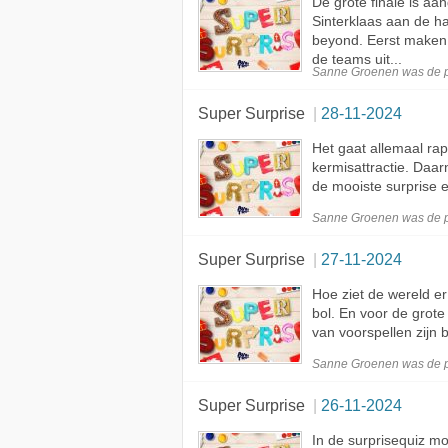
De grote finale is a
Sinterklaas aan de h
beyond. Eerst maken 
de teams uit...
Sanne Groenen was de
Super Surprise
28-11-2024
Het gaat allemaal rap
kermisattractie. Daa
de mooiste surprise 
Sanne Groenen was de
Super Surprise
27-11-2024
Hoe ziet de wereld er
bol. En voor de grot
van voorspellen zijn
Sanne Groenen was de
Super Surprise
26-11-2024
In de surprisequiz m