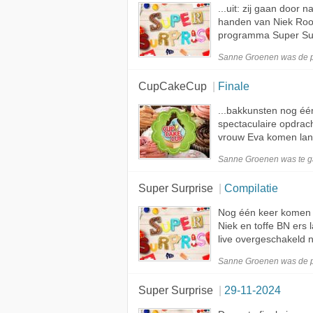
...uit: zij gaan door
handen van Niek Ro
programma Super Surp
Sanne Groenen was de
CupCakeCup
Finale
...bakkunsten nog één
spectaculaire opdrac
vrouw Eva komen langs
Sanne Groenen was te
g
Super Surprise
Compilatie
Nog één keer komen 
Niek en toffe BN ers
live overgeschakeld n
Sanne Groenen was de
Super Surprise
29-11-2024