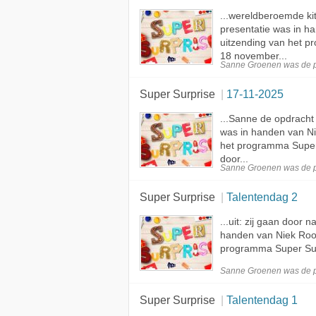
...wereldberoemde kit
presentatie was in 
uitzending van het 
18 november...
Sanne Groenen was de
Super Surprise
17-11-2025
...Sanne de opdracht
was in handen van N
het programma Super
door...
Sanne Groenen was de
Super Surprise
Talentendag 2
...uit: zij gaan door
handen van Niek Ro
programma Super Surp
Sanne Groenen was de
Super Surprise
Talentendag 1