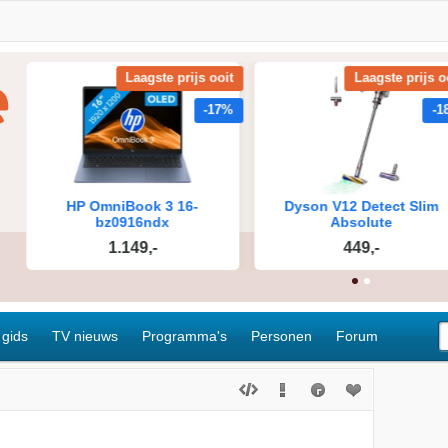
 gids
TV nieuws
Programma's
Personen
Forum