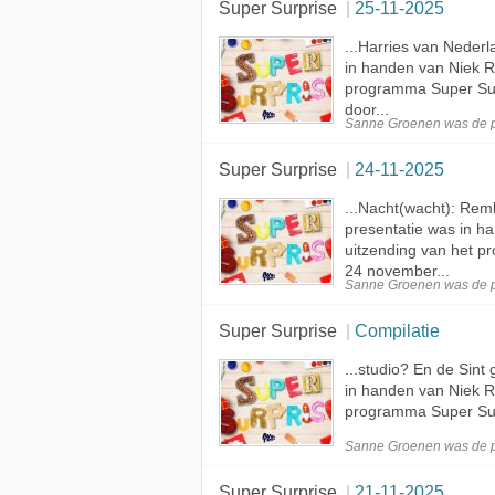
Super Surprise
25-11-2025
...Harries van Neder
in handen van Niek 
programma Super Sur
door...
Sanne Groenen was de
Super Surprise
24-11-2025
...Nacht(wacht): Rem
presentatie was in 
uitzending van het 
24 november...
Sanne Groenen was de
Super Surprise
Compilatie
...studio? En de Sint
in handen van Niek 
programma Super Surp
Sanne Groenen was de
Super Surprise
21-11-2025