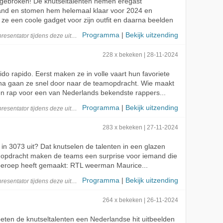
angebroken! De knutseltalenten nemen eregast
and en stomen hem helemaal klaar voor 2024 en
ze een coole gadget voor zijn outfit en daarna beelden
Programma
|
Bekijk uitzending
presentator
tijdens deze
uitzending
228 x bekeken | 28-11-2024
ido rapido. Eerst maken ze in volle vaart hun favoriete
rna gaan ze snel door naar de teamopdracht. Wie maakt
en rap voor een van Nederlands bekendste rappers...
Programma
|
Bekijk uitzending
presentator
tijdens deze
uitzending
283 x bekeken | 27-11-2024
 in 3073 uit? Dat knutselen de talenten in een glazen
e opdracht maken de teams een surprise voor iemand die
 beroep heeft gemaakt: RTL weerman Maurice...
Programma
|
Bekijk uitzending
presentator
tijdens deze
uitzending
264 x bekeken | 26-11-2024
oeten de knutseltalenten een Nederlandse hit uitbeelden