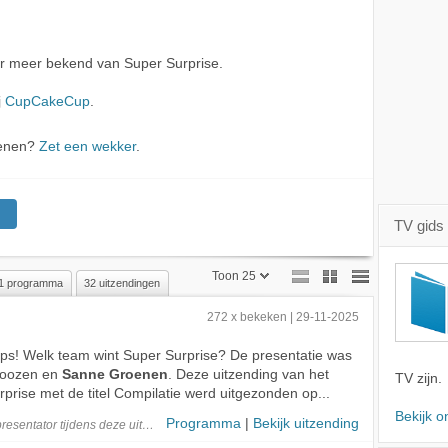
r meer bekend van Super Surprise.
j
CupCakeCup
.
oenen?
Zet een wekker
.
TV gids
Toon 25
1 programma
32 uitzendingen
Toon 25
272 x bekeken | 29-11-2025
Toon 50
ltips! Welk team wint Super Surprise? De presentatie was
Roozen en
Sanne Groenen
. Deze uitzending van het
Toon 75
TV zijn.
rise met de titel Compilatie werd uitgezonden op...
Bekijk o
Programma
|
Bekijk uitzending
presentator
tijdens deze
uitzending