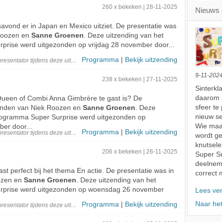
260 x bekeken | 28-11-2025
Nieuws 
esavond er in Japan en Mexico uitziet. De presentatie was
Roozen en
Sanne Groenen
. Deze uitzending van het
rise werd uitgezonden op vrijdag 28 november door...
Programma
|
Bekijk uitzending
presentator
tijdens deze
uitzending
9-11-202
238 x bekeken | 27-11-2025
Sinterkl
daarom i
Queen of Combi Anna Gimbrère te gast is? De
sfeer te
handen van Niek Roozen en
Sanne Groenen
. Deze
nieuw se
programma Super Surprise werd uitgezonden op
Wie maa
er door...
Programma
|
Bekijk uitzending
presentator
tijdens deze
uitzending
wordt g
knutsele
206 x bekeken | 26-11-2025
Super Su
deelneme
ast perfect bij het thema En actie. De presentatie was in
correct 
ozen en
Sanne Groenen
. Deze uitzending van het
rprise werd uitgezonden op woensdag 26 november
Lees ve
Naar he
Programma
|
Bekijk uitzending
presentator
tijdens deze
uitzending