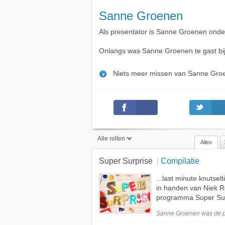
Sanne Groenen
Als presentator is Sanne Groenen onde
Onlangs was Sanne Groenen te gast bi
Niets meer missen van Sanne Gr
Alle rollen
Alles
Super Surprise
Compilatie
Alle rollen
...last minute knutse
Presentator
in handen van Niek 
Gast
programma Super Surp
Sanne Groenen was de