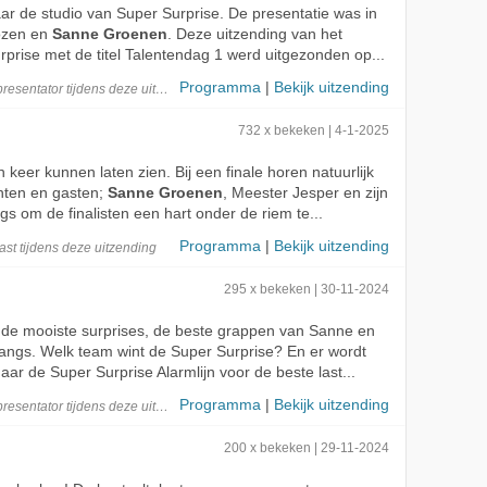
 naar de studio van Super Surprise. De presentatie was in
ozen en
Sanne Groenen
. Deze uitzending van het
rise met de titel Talentendag 1 werd uitgezonden op...
Programma
|
Bekijk uitzending
presentator
tijdens deze
uitzending
732 x bekeken | 4-1-2025
 keer kunnen laten zien. Bij een finale horen natuurlijk
hten en gasten;
Sanne Groenen
, Meester Jesper en zijn
 om de finalisten een hart onder de riem te...
Programma
|
Bekijk uitzending
ast
tijdens deze
uitzending
295 x bekeken | 30-11-2024
de mooiste surprises, de beste grappen van Sanne en
 langs. Welk team wint de Super Surprise? En er wordt
aar de Super Surprise Alarmlijn voor de beste last...
Programma
|
Bekijk uitzending
presentator
tijdens deze
uitzending
200 x bekeken | 29-11-2024