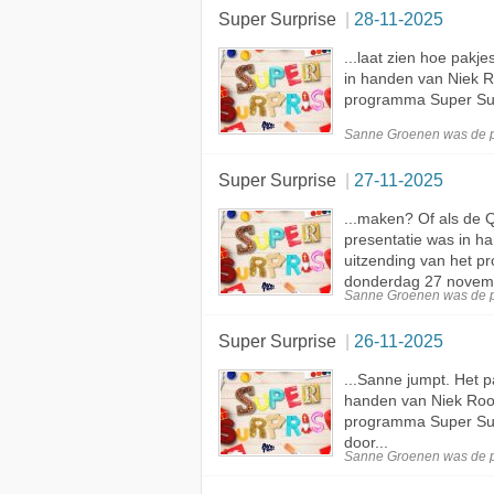
Super Surprise
28-11-2025
...laat zien hoe pakj
in handen van Niek 
programma Super Surp
Sanne Groenen was de
Super Surprise
27-11-2025
...maken? Of als de 
presentatie was in 
uitzending van het 
donderdag 27 novemb
Sanne Groenen was de
Super Surprise
26-11-2025
...Sanne jumpt. Het p
handen van Niek Ro
programma Super Su
door...
Sanne Groenen was de