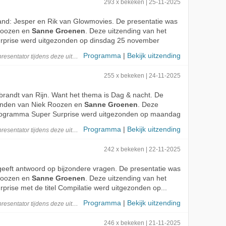
293 x bekeken | 25-11-2025
land: Jesper en Rik van Glowmovies. De presentatie was
Roozen en
Sanne Groenen
. Deze uitzending van het
prise werd uitgezonden op dinsdag 25 november
Programma
|
Bekijk uitzending
presentator
tijdens deze
uitzending
255 x bekeken | 24-11-2025
brandt van Rijn. Want het thema is Dag & nacht. De
handen van Niek Roozen en
Sanne Groenen
. Deze
programma Super Surprise werd uitgezonden op maandag
Programma
|
Bekijk uitzending
presentator
tijdens deze
uitzending
242 x bekeken | 22-11-2025
 geeft antwoord op bijzondere vragen. De presentatie was
Roozen en
Sanne Groenen
. Deze uitzending van het
rise met de titel Compilatie werd uitgezonden op...
Programma
|
Bekijk uitzending
presentator
tijdens deze
uitzending
246 x bekeken | 21-11-2025