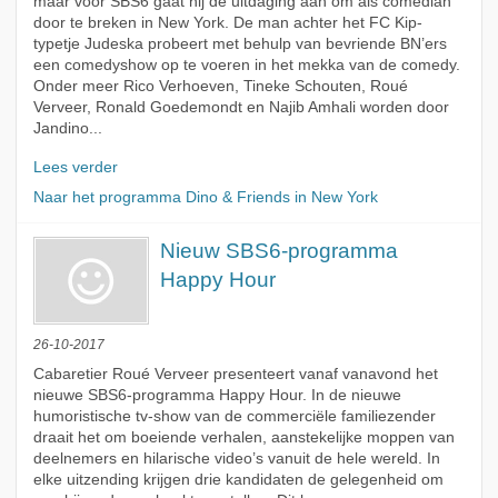
maar voor SBS6 gaat hij de uitdaging aan om als comedian
door te breken in New York. De man achter het FC Kip-
typetje Judeska probeert met behulp van bevriende BN’ers
een comedyshow op te voeren in het mekka van de comedy.
Onder meer Rico Verhoeven, Tineke Schouten, Roué
Verveer, Ronald Goedemondt en Najib Amhali worden door
Jandino...
Lees verder
Naar het programma Dino & Friends in New York
Nieuw SBS6-programma
Happy Hour
26-10-2017
Cabaretier Roué Verveer presenteert vanaf vanavond het
nieuwe SBS6-programma Happy Hour. In de nieuwe
humoristische tv-show van de commerciële familiezender
draait het om boeiende verhalen, aanstekelijke moppen van
deelnemers en hilarische video’s vanuit de hele wereld. In
elke uitzending krijgen drie kandidaten de gelegenheid om