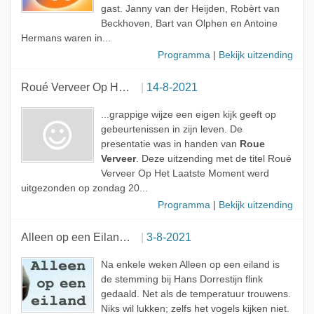
gast. Janny van der Heijden, Robèrt van
Beckhoven, Bart van Olphen en Antoine
Hermans waren in...
Programma
|
Bekijk uitzending
Roué Verveer Op Het Laatste Moment
14-8-2021
...grappige wijze een eigen kijk geeft op
gebeurtenissen in zijn leven. De
presentatie was in handen van
Roue
Verveer
. Deze uitzending met de titel Roué
Verveer Op Het Laatste Moment werd
uitgezonden op zondag 20...
Programma
|
Bekijk uitzending
Alleen op een Eiland met Hans Dorrestijn
3-8-2021
Na enkele weken Alleen op een eiland is
de stemming bij Hans Dorrestijn flink
gedaald. Net als de temperatuur trouwens.
Niks wil lukken; zelfs het vogels kijken niet.