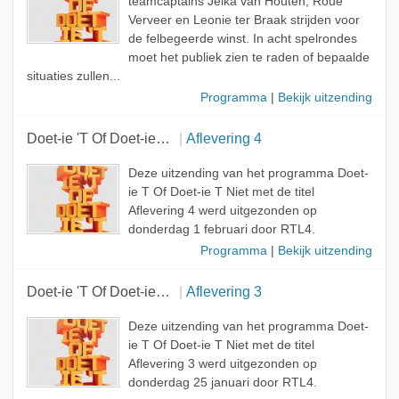
teamcaptains Jelka van Houten, Roué
Verveer en Leonie ter Braak strijden voor
de felbegeerde winst. In acht spelrondes
moet het publiek zien te raden of bepaalde
situaties zullen...
Programma
|
Bekijk uitzending
Doet-ie 'T Of Doet-ie 'T Niet
Aflevering 4
Deze uitzending van het programma Doet-
ie T Of Doet-ie T Niet met de titel
Aflevering 4 werd uitgezonden op
donderdag 1 februari door RTL4.
Programma
|
Bekijk uitzending
Doet-ie 'T Of Doet-ie 'T Niet
Aflevering 3
Deze uitzending van het programma Doet-
ie T Of Doet-ie T Niet met de titel
Aflevering 3 werd uitgezonden op
donderdag 25 januari door RTL4.