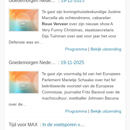
Goedemorgen Nederland
19-12-2025
Realitist
Te gast zijn koningshuisdeskundige Justine
Marcella als ochtendmens, cabaretier
Roue Verveer
over zijn nieuwe show A
Very Funny Christmas, staatssecretaris
Gijs Tuinman over wat voor jaar het voor
Defensie was en...
Programma
|
Bekijk uitzending
Goedemorgen Nederland
19-11-2025
Te gast zijn voormalig lid van het Europees
Parlement Marietje Schaake over het fel
bekritiseerde voorstel van de Europese
Commissie, journalist Frits Barend over de
machocultuur, voetballer Johnsen Bacuna
over de...
Programma
|
Bekijk uitzending
Tijd voor MAX
In de voetsporen van Franciscus