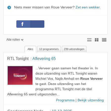
Niets meer missen van Roue Verveer?
Zet een wekker
.
Alle rollen
Alles
12 programma's
239 uitzendingen
Alle rollen
RTL Tonight
Aflevering 65
Presentator
Gast
...Verveer gaan samen het theater in. In
deze uitzending van RTL Tonight waren
Acteur
Michiel Vos, Najib Amhali en
Roue Verveer
te gast. Deze uitzending van het
Onderwerp
programma RTL Tonight met de titel
Sidekick
Aflevering 65 werd uitgezonden...
Programma
|
Bekijk uitzending
Muzikant
Jury