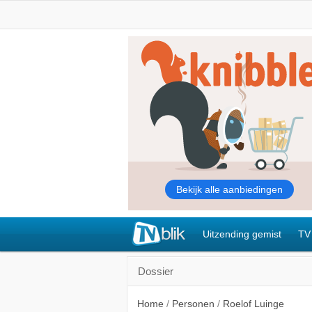
Uitzending gemist
TV
Dossier
Home
/
Personen
/
Roelof Luinge