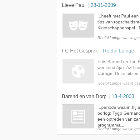
Lieve Paul
28-11-2009
...heeft met Paul een 
tips van topscheidsr
Klootschappenspel . R
Roelof Luinge was te
gas
FC Het Gesprek
Roelof Luinge
Frits Barend en Ton 
weekend Ajax-AZ floo
Luinge
. Deze uitzen
Roelof Luinge was te
gas
Barend en van Dorp
18-4-2003
...periode waarin hij
oorlog; Tygo Gernand
een optreden van zan
programma...
Roelof Luinge was te
gas