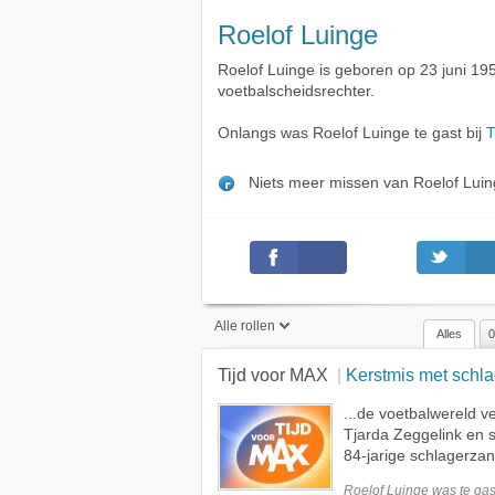
Roelof Luinge
Roelof Luinge is geboren op 23 juni 19
voetbalscheidsrechter.
Onlangs was Roelof Luinge te gast bij
T
Niets meer missen van Roelof Lui
Alle rollen
Alles
0
Tijd voor MAX
Kerstmis met schlage
Alle rollen
...de voetbalwereld 
Geen rol
Tjarda Zeggelink en 
Gast
84-jarige schlagerzan
Onderwerp
Roelof Luinge was te
gas