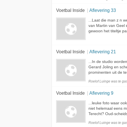
Voetbal Inside
Aflevering 33
...Laat die man z n 
van Martin van Geel
gewoon het titeltje pa
Voetbal Inside
Aflevering 21
...In de studio worde
Gerard Joling en sch
prominenten uit de te
Roelof Luinge was te
gas
Voetbal Inside
Aflevering 9
...leuke foto waar ook
niet helemaal eens 
Terecht? Oud-scheid
Roelof Luinge was te
gas