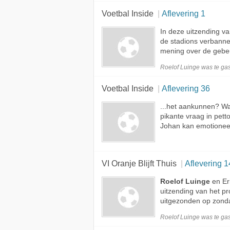
Voetbal Inside
Aflevering 1
In deze uitzending v
de stadions verbann
mening over de gebeu
Roelof Luinge was te
gas
Voetbal Inside
Aflevering 36
...het aankunnen? Wa
pikante vraag in pett
Johan kan emotioneel
VI Oranje Blijft Thuis
Aflevering 1
Roelof Luinge
en Er
uitzending van het pr
uitgezonden op zondag
Roelof Luinge was te
gas