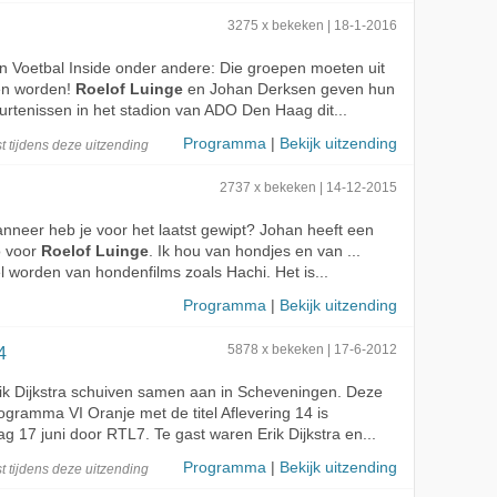
3275 x bekeken | 18-1-2016
an Voetbal Inside onder andere: Die groepen moeten uit
en worden!
Roelof Luinge
en Johan Derksen geven hun
rtenissen in het stadion van ADO Den Haag dit...
Programma
|
Bekijk uitzending
t
tijdens deze
uitzending
2737 x bekeken | 14-12-2015
nneer heb je voor het laatst gewipt? Johan heeft een
o voor
Roelof Luinge
. Ik hou van hondjes en van ...
 worden van hondenfilms zoals Hachi. Het is...
Programma
|
Bekijk uitzending
4
5878 x bekeken | 17-6-2012
ik Dijkstra schuiven samen aan in Scheveningen. Deze
ogramma VI Oranje met de titel Aflevering 14 is
 17 juni door RTL7. Te gast waren Erik Dijkstra en...
Programma
|
Bekijk uitzending
t
tijdens deze
uitzending