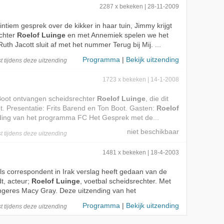
2287 x bekeken | 28-11-2009
intiem gesprek over de kikker in haar tuin, Jimmy krijgt
echter
Roelof Luinge
en met Annemiek spelen we het
uth Jacott sluit af met het nummer Terug bij Mij. ...
Programma
|
Bekijk uitzending
t
tijdens deze
uitzending
1723 x bekeken | 14-1-2008
Boot ontvangen scheidsrechter
Roelof Luinge
, die dit
t. Presentatie: Frits Barend en Ton Boot. Gasten:
Roelof
ding van het programma FC Het Gesprek met de...
t
tijdens deze
uitzending
1481 x bekeken | 18-4-2003
 als correspondent in Irak verslag heeft gedaan van de
t, acteur;
Roelof Luinge
, voetbal scheidsrechter. Met
geres Macy Gray. Deze uitzending van het
Programma
|
Bekijk uitzending
t
tijdens deze
uitzending