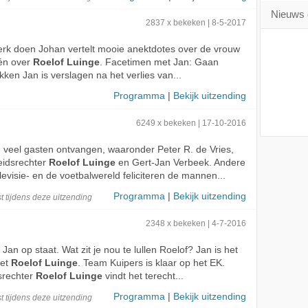
Nieuws 
2837 x bekeken | 8-5-2017
werk doen Johan vertelt mooie anektdotes over de vrouw
 én over
Roelof Luinge
. Facetimen met Jan: Gaan
kken Jan is verslagen na het verlies van...
Programma
|
Bekijk uitzending
6249 x bekeken | 17-10-2016
n veel gasten ontvangen, waaronder Peter R. de Vries,
eidsrechter
Roelof Luinge
en Gert-Jan Verbeek. Andere
levisie- en de voetbalwereld feliciteren de mannen...
Programma
|
Bekijk uitzending
t
tijdens deze
uitzending
2348 x bekeken | 4-7-2016
 Jan op staat. Wat zit je nou te lullen Roelof? Jan is het
met
Roelof Luinge
. Team Kuipers is klaar op het EK.
srechter
Roelof Luinge
vindt het terecht...
Programma
|
Bekijk uitzending
t
tijdens deze
uitzending