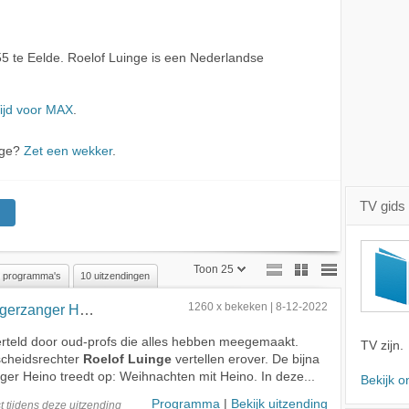
55 te Eelde. Roelof Luinge is een Nederlandse
ijd voor MAX
.
nge?
Zet een wekker
.
TV gids
Toon 25
 programma's
10 uitzendingen
Toon 25
rzanger Heino
1260 x bekeken | 8-12-2022
Toon 50
verteld door oud-profs die alles hebben meegemaakt.
TV zijn.
scheidsrechter
Roelof Luinge
vertellen erover. De bijna
Toon 75
ger Heino treedt op: Weihnachten mit Heino. In deze...
Bekijk o
Programma
|
Bekijk uitzending
t
tijdens deze
uitzending