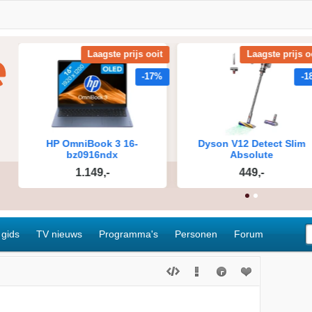
 gids
TV nieuws
Programma's
Personen
Forum