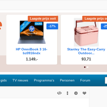
 gids
TV nieuws
Programma's
Personen
Forum