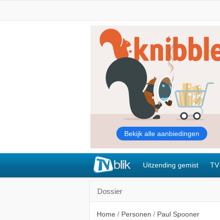
Uitzending gemist
TV
Dossier
Home
/
Personen
/
Paul Spooner