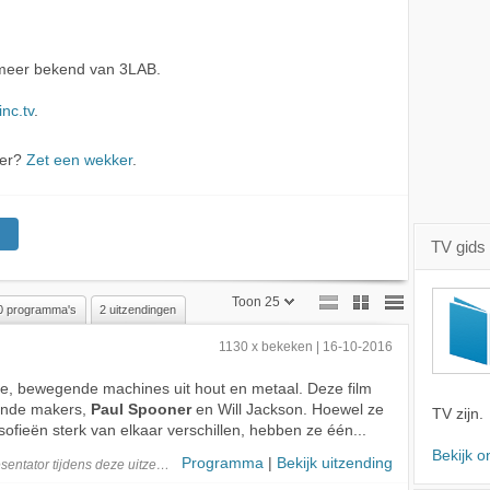
 meer bekend van 3LAB.
inc.tv
.
ner?
Zet een wekker
.
TV gids
Toon 25
0 programma's
2 uitzendingen
Toon 25
1130 x bekeken | 16-10-2016
Toon 50
che, bewegende machines uit hout en metaal. Deze film
iende makers,
Paul Spooner
en Will Jackson. Hoewel ze
Toon 75
TV zijn.
osofieën sterk van elkaar verschillen, hebben ze één...
Bekijk o
Programma
|
Bekijk uitzending
sentator
tijdens deze
uitzending