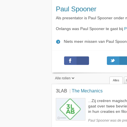
Paul Spooner
Als presentator is Paul Spooner onder
Onlangs was Paul Spooner te gast bij
P
Niets meer missen van Paul Spoo
Alle rollen
Alles
3LAB
The Mechanics
Alle rollen
...Zij creëren magis
Presentator
gaat over twee bevr
Gast
in hun creaties en fil
Paul Spooner was de
pre