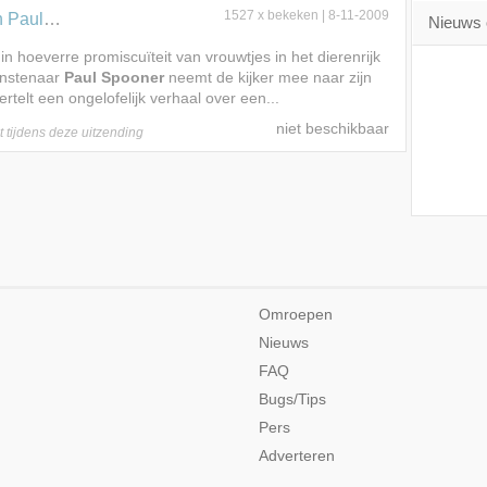
Spooner
1527 x bekeken | 8-11-2009
Nieuws 
 in hoeverre promiscuïteit van vrouwtjes in het dierenrijk
unstenaar
Paul Spooner
neemt de kijker mee naar zijn
ertelt een ongelofelijk verhaal over een...
t
tijdens deze
uitzending
Omroepen
Nieuws
FAQ
Bugs/Tips
Pers
Adverteren