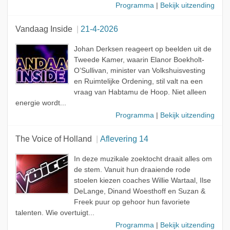
Programma
|
Bekijk uitzending
Vandaag Inside
21-4-2026
Johan Derksen reageert op beelden uit de
Tweede Kamer, waarin Elanor Boekholt-
O’Sullivan, minister van Volkshuisvesting
en Ruimtelijke Ordening, stil valt na een
vraag van Habtamu de Hoop. Niet alleen
energie wordt...
Programma
|
Bekijk uitzending
The Voice of Holland
Aflevering 14
In deze muzikale zoektocht draait alles om
de stem. Vanuit hun draaiende rode
stoelen kiezen coaches Willie Wartaal, Ilse
DeLange, Dinand Woesthoff en Suzan &
Freek puur op gehoor hun favoriete
talenten. Wie overtuigt...
Programma
|
Bekijk uitzending