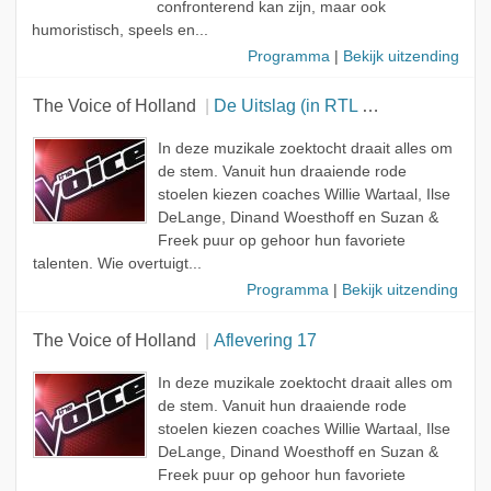
confronterend kan zijn, maar ook
Onderwerp
humoristisch, speels en...
Programma
|
Bekijk uitzending
Op lokatie
Deskundige
The Voice of Holland
De Uitslag (in RTL Tonight)
Muzikant
In deze muzikale zoektocht draait alles om
Jury
de stem. Vanuit hun draaiende rode
stoelen kiezen coaches Willie Wartaal, Ilse
Realitist
DeLange, Dinand Woesthoff en Suzan &
Freek puur op gehoor hun favoriete
talenten. Wie overtuigt...
Programma
|
Bekijk uitzending
The Voice of Holland
Aflevering 17
In deze muzikale zoektocht draait alles om
de stem. Vanuit hun draaiende rode
stoelen kiezen coaches Willie Wartaal, Ilse
DeLange, Dinand Woesthoff en Suzan &
Freek puur op gehoor hun favoriete