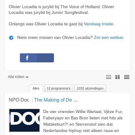
Olivier Locadia is jurylid bij The Voice of Holland. Olivier
Locadia was jurylid bij Junior Songfestival.
Onlangs was Olivier Locadia te gast bij
Vandaag Inside
.
Niets meer missen van Olivier Locadia?
Zet een wekker
.
Alle rollen
Alles
12 programma's
1032 uitzendingen
Alle rollen
NPO Doc
The Making of De Jeugd van Tegenwoordig
Geen rol
Presentator
De vier vrienden Willie Wartaal, Vjèze Fur,
Faberyayo en Bas Bron lieten met hits als
Gast
Watskeburt?! en Sterrenstof zien dat
Nederlandse hiphop niet alleen rauw en
Acteur