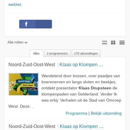
wekker
.
Alle rollen
Alles
2 programma's
170 uitzendingen
Alle rollen
Noord-Zuid-Oost-West
Klaas op Klompen - Ik was erbij: North Sea Jazz
Geen rol
Presentator
Wandelend door bossen, over paadjes van
boerenerven en langs sloten en beekjes,
Gast
ontdekt presentator
Klaas Drupsteen
de
klompenpaden van Gelderland. Verder Ik
Onderwerp
was erbij: Verhalen uit de Stad van Omroep
West. Deze...
Programma
|
Bekijk uitzending
Noord-Zuid-Oost-West
Klaas op Klompen - De Keuken van Zeeland