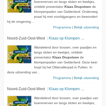
boerenerven en langs sloten en beekjes,
ontdekt presentator
Klaas Drupsteen
de
klompenpaden van Gelderland. Onderweg
praat hij met voorbijgangers en bewondert
hij de omgeving....
Programma
|
Bekijk uitzending
Noord-Zuid-Oost-West
Klaas op Klompen - Route C
Wandelend door bossen, over paadjes en
langs sloten en beekjes, ontdekt
presentator
Klaas Drupsteen
de
klompenpaden van Gelderland. Deze keer
loopt hij het Oldenallerpad in Putten. In
deze uitzending van...
Programma
|
Bekijk uitzending
Noord-Zuid-Oost-West
Klaas op Klompen - Route C Museum: Huis Doorn
Wandelend door bossen, over paadjes van
boerenerven en langs sloten en beekjes,