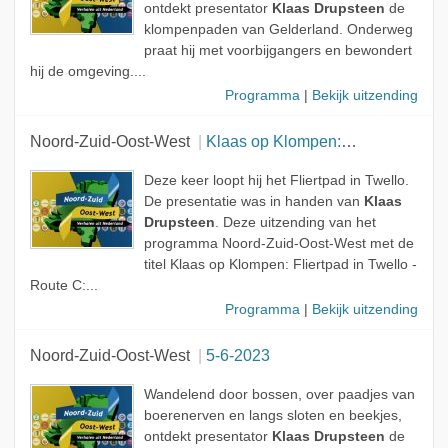
ontdekt presentator
Klaas Drupsteen
de
klompenpaden van Gelderland. Onderweg
praat hij met voorbijgangers en bewondert
hij de omgeving....
Programma
|
Bekijk uitzending
Noord-Zuid-Oost-West
Klaas op Klompen: Fliertpad in Twello - Route C: Bentvueghels
Deze keer loopt hij het Fliertpad in Twello.
De presentatie was in handen van
Klaas
Drupsteen
. Deze uitzending van het
programma Noord-Zuid-Oost-West met de
titel Klaas op Klompen: Fliertpad in Twello -
Route C:...
Programma
|
Bekijk uitzending
Noord-Zuid-Oost-West
5-6-2023
Wandelend door bossen, over paadjes van
boerenerven en langs sloten en beekjes,
ontdekt presentator
Klaas Drupsteen
de