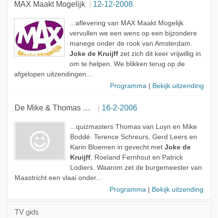
MAX Maakt Mogelijk
12-12-2008
Gast
...aflevering van MAX Maakt Mogelijk
vervullen we een wens op een bijzondere
manege onder de rook van Amsterdam.
Joke de Kruijff
zet zich dit keer vrijwillig in
om te helpen. We blikken terug op de
afgelopen uitzendingen...
Programma
|
Bekijk uitzending
De Mike & Thomas show
16-2-2006
...quizmasters Thomas van Luyn en Mike
Boddé. Terence Schreurs, Gerd Leers en
Karin Bloemen in gevecht met
Joke de
Kruijff
, Roeland Fernhout en Patrick
Lodiers. Waarom zet de burgemeester van
Maastricht een vlaai onder...
Programma
|
Bekijk uitzending
TV gids