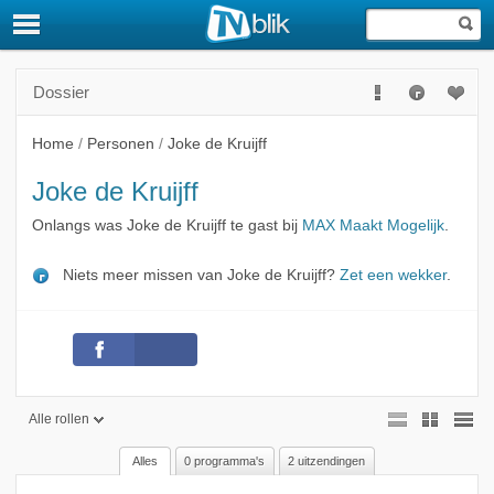
Dossier
Home
/
Personen
/
Joke de Kruijff
Joke de Kruijff
Onlangs was Joke de Kruijff te gast bij
MAX Maakt Mogelijk
.
Niets meer missen van Joke de Kruijff?
Zet een wekker
.
Alle rollen
Alles
0 programma's
2 uitzendingen
Alle rollen