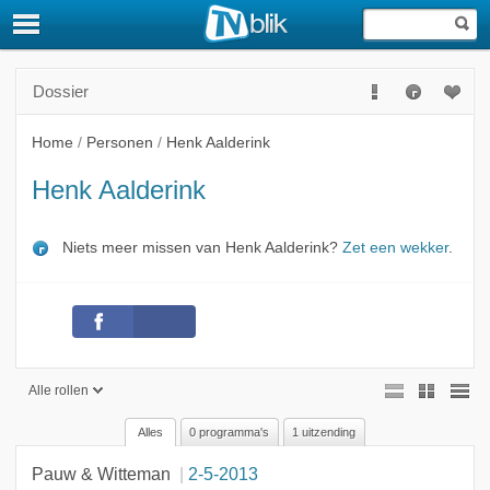
Dossier
Home
/
Personen
/
Henk Aalderink
Henk Aalderink
Niets meer missen van Henk Aalderink?
Zet een wekker
.
Alle rollen
Alles
0 programma's
1 uitzending
Alle rollen
Pauw & Witteman
2-5-2013
Gast