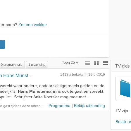
stermann?
Zet een wekker
.
Toon 25
0 programma's
1 uitzending
TV gids
Toon 25
ans Münstermann
1413 x bekeken | 19-5-2019
Toon 50
e wereld waar andere, ondoorzichtige regels gelden en de
delijk is.
Hans Münstermann
is ook te gast en spreekt
Toon 75
pulist . Schrijfster Anita Koetsier mag mee met...
Programma
|
Bekijk uitzending
te
gast
tijdens deze
uitzending
TV zijn.
Bekijk o