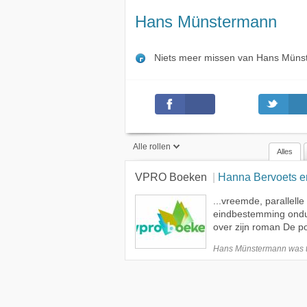
Hans Münstermann
Niets meer missen van Hans Mün
Alle rollen
Alles
VPRO Boeken
Hanna Bervoets en H
Alle rollen
...vreemde, parallell
Gast
eindbestemming ondui
over zijn roman De po
Hans Münstermann was 