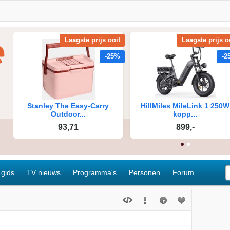
 gids
TV nieuws
Programma's
Personen
Forum