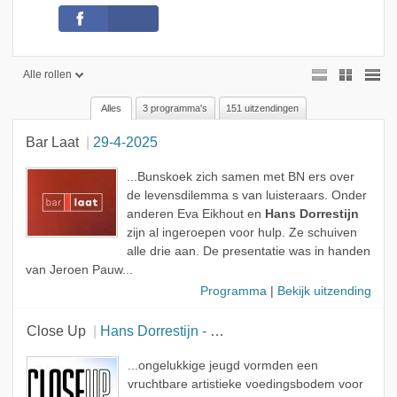
Alle rollen
Alles
3 programma's
151 uitzendingen
Alle rollen
Bar Laat
29-4-2025
Geen rol
Presentator
...Bunskoek zich samen met BN ers over
de levensdilemma s van luisteraars. Onder
Gast
anderen Eva Eikhout en
Hans Dorrestijn
zijn al ingeroepen voor hulp. Ze schuiven
Onderwerp
alle drie aan. De presentatie was in handen
Muzikant
van Jeroen Pauw...
Programma
|
Bekijk uitzending
Close Up
Hans Dorrestijn - De kunst van het lijden
...ongelukkige jeugd vormden een
vruchtbare artistieke voedingsbodem voor