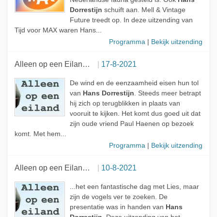
Dorrestijn
schuift aan. Mell & Vintage
Future treedt op. In deze uitzending van
Tijd voor MAX waren Hans...
Programma
|
Bekijk uitzending
Alleen op een Eiland met Hans Dorrestijn
17-8-2021
De wind en de eenzaamheid eisen hun tol
van
Hans Dorrestijn
. Steeds meer betrapt
hij zich op terugblikken in plaats van
vooruit te kijken. Het komt dus goed uit dat
zijn oude vriend Paul Haenen op bezoek
komt. Met hem...
Programma
|
Bekijk uitzending
Alleen op een Eiland met Hans Dorrestijn
10-8-2021
...het een fantastische dag met Lies, maar
zijn de vogels ver te zoeken. De
presentatie was in handen van
Hans