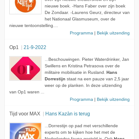
nieuwe boek. -Hans Faber over zijn boek
De Zondaar. -Laurens Geurz, directeur van
het Nationaal Glasmuseum, over de
nieuwe tentoonstelling....
Programma
|
Bekijk uitzending
Op1
21-9-2022
...Beschouwingen. Pieter Waterdrinker, Jan
Swillens en Kristina Petrasova over de
militaire mobilisatie in Rusland.
Hans
Dorrestijn
staat na een pauze van 2,5 jaar
weer op de planken. In deze uitzending
van Op1 waren ...
Programma
|
Bekijk uitzending
Tijd voor MAX
Hans Kazàn is terug
...Dorrestijn op pad met verschillende
experts om te kijken hoe het met de
Nederlandse fauna gesteld is. Ook
Hans