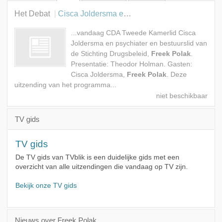
Alle rollen
Het Debat
Cisca Joldersma en Freek Polak
Gast
...vandaag CDA Tweede Kamerlid Cisca
Joldersma en psychiater en bestuurslid van
de Stichting Drugsbeleid,
Freek Polak
.
Presentatie: Theodor Holman. Gasten:
Cisca Joldersma,
Freek Polak
. Deze
uitzending van het programma...
TV gids
TV gids
De TV gids van TVblik is een duidelijke gids met een
overzicht van alle uitzendingen die vandaag op TV zijn.
Bekijk onze TV gids
Nieuws over Freek Polak