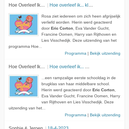
Hoe Overleef Ik…
Hoe overleef ik... kleffe mensen?
Rosa ziet iedereen om zich heen afgrijselijk
verliefd worden. Hierin werd geacteerd
door
Eric Corton
, Eva Vander Gucht,
Francine Oomen, Harry van Rijthoven en
Lies Visschedijk. Deze uitzending van het
programma Hoe...
Programma
|
Bekijk uitzending
Hoe Overleef Ik…
Hoe overleef ik... mijn eerste schooldag?
...een rampzalige eerste schooldag in de
brugklas van haar middelbare school.
Hierin werd geacteerd door
Eric Corton
,
Eva Vander Gucht, Francine Oomen, Harry
van Rijthoven en Lies Visschedijk. Deze
uitzending van het...
Programma
|
Bekijk uitzending
Sophie & Jeroen
18-4-2023