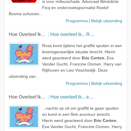
is voor milieuschade. Advocaat Bénédicte
Ficq en onderzoeksjournalist Roelof
Bosma schuiven...
Programma
|
Bekijk uitzending
Hoe Overleef Ik…
Hoe overleef ik... Rooz?
Rosa komt tijdens het graffiti spuiten in een
levensgevaarlijke situatie terecht. Hierin
werd geacteerd door
Eric Corton
, Eva
Vander Gucht, Francine Oomen, Harry van
Rijthoven en Lies Visschedijk. Deze
uitzending van...
Programma
|
Bekijk uitzending
Hoe Overleef Ik…
Hoe overleef ik... een enorme puinhoop?
...nachts op uit om graffiti te gaan spuiten
en komt in een flink avontuur terecht.
Hierin werd geacteerd door
Eric Corton
,
Eva Vander Gucht, Francine Oomen, Harry