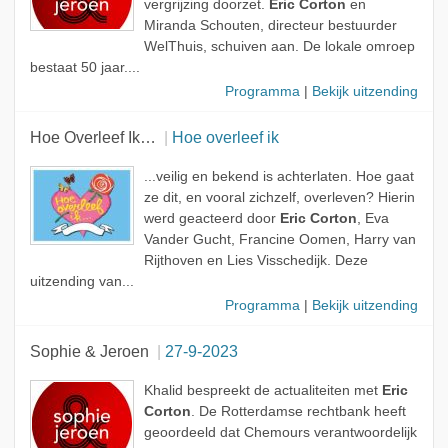
vergrijzing doorzet.
Eric Corton
en
Miranda Schouten, directeur bestuurder
WelThuis, schuiven aan. De lokale omroep
bestaat 50 jaar....
Programma
|
Bekijk uitzending
Hoe Overleef Ik…
Hoe overleef ik
...veilig en bekend is achterlaten. Hoe gaat
ze dit, en vooral zichzelf, overleven? Hierin
werd geacteerd door
Eric Corton
, Eva
Vander Gucht, Francine Oomen, Harry van
Rijthoven en Lies Visschedijk. Deze
uitzending van...
Programma
|
Bekijk uitzending
Sophie & Jeroen
27-9-2023
Khalid bespreekt de actualiteiten met
Eric
Corton
. De Rotterdamse rechtbank heeft
geoordeeld dat Chemours verantwoordelijk