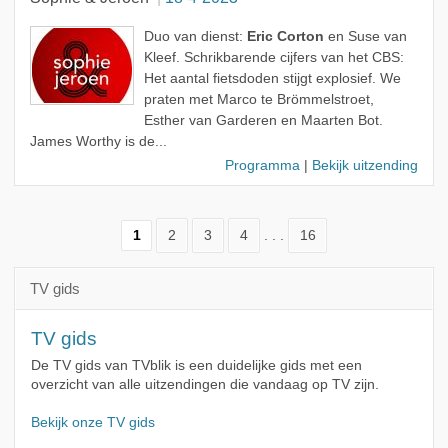
Duo van dienst:
Eric Corton
en Suse van
Kleef. Schrikbarende cijfers van het CBS:
Het aantal fietsdoden stijgt explosief. We
praten met Marco te Brömmelstroet,
Esther van Garderen en Maarten Bot.
James Worthy is de...
Programma
|
Bekijk uitzending
1
2
3
4
. . .
16
TV gids
TV gids
De TV gids van TVblik is een duidelijke gids met een
overzicht van alle uitzendingen die vandaag op TV zijn.
Bekijk onze TV gids