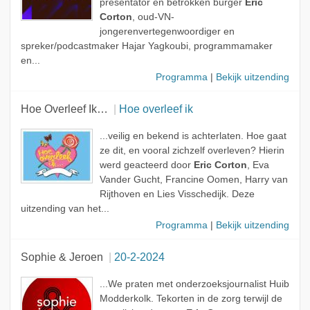
presentator en betrokken burger
Eric
Corton
, oud-VN-
jongerenvertegenwoordiger en
spreker/podcastmaker Hajar Yagkoubi, programmamaker
en...
Programma
|
Bekijk uitzending
Hoe Overleef Ik…
Hoe overleef ik
...veilig en bekend is achterlaten. Hoe gaat
ze dit, en vooral zichzelf overleven? Hierin
werd geacteerd door
Eric Corton
, Eva
Vander Gucht, Francine Oomen, Harry van
Rijthoven en Lies Visschedijk. Deze
uitzending van het...
Programma
|
Bekijk uitzending
Sophie & Jeroen
20-2-2024
...We praten met onderzoeksjournalist Huib
Modderkolk. Tekorten in de zorg terwijl de