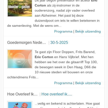
Dit jaar begon presentator en acteur
Eric
Corton
als zij-instromer in de
ouderenzorg, nadat zijn vader overleed
aan Alzheimer. Het past bij deze
duizendpoot om iets te willen betekenen in
de samenleving. Met de wens om...
Programma
|
Bekijk uitzending
Goedemorgen Nederland
30-5-2025
Te gast zijn Floor Doppen, Frits Barend,
Eric Corton
en Hans Vijlbrief. Met hen
hebben we het over de gitaarriff Top 100,
de bewogen week in Den Haag, D66 die
10 nieuwe steden wil bouwen en onze
ochtendmens Frits...
Programma
|
Bekijk uitzending
Hoe Overleef Ik…
Hoe overleef ik.....
...veilig en bekend is achterlaten. Hoe gaat