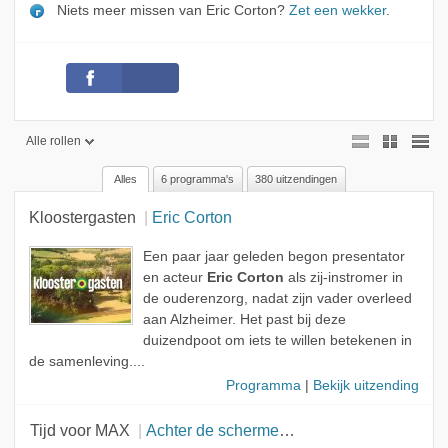
Niets meer missen van Eric Corton?
Zet een wekker
.
Alle rollen
Alles
6 programma's
380 uitzendingen
Alle rollen
Kloostergasten
Eric Corton
Geen rol
Presentator
Een paar jaar geleden begon presentator
en acteur
Eric Corton
als zij-instromer in
Gast
de ouderenzorg, nadat zijn vader overleed
aan Alzheimer. Het past bij deze
Acteur
duizendpoot om iets te willen betekenen in
Onderwerp
de samenleving....
Programma
|
Bekijk uitzending
Deskundige
Muzikant
Tijd voor MAX
Achter de schermen bij Heel Holland Bakt