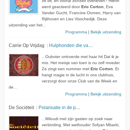
ze dit, en vooral zichzelf overleven? Hierin
werd geacteerd door
Eric Corton
, Eva
Vander Gucht, Francine Oomen, Harry van
Rijthoven en Lies Visschedijk. Deze
uitzending van het...
Programma
|
Bekijk uitzending
Carrie Op Vrijdag
Hulphonden die van levensbelang zijn
...Ouboter ontroerde met haar hit Dat ik je
mis. Het meisje van toen is nu zelf moeder.
Ze zingt een nummer met
Eric Corton
. Er
hangt magie in de lucht in ons clubhuis,
verzorgt door onze Club van de Week en
de...
Programma
|
Bekijk uitzending
De Sociëteit
Polarisatie in de polder
...Miloudi met zijn gasten op zoek naar
verbinding. Met wethouder Sofyan Mbarki,