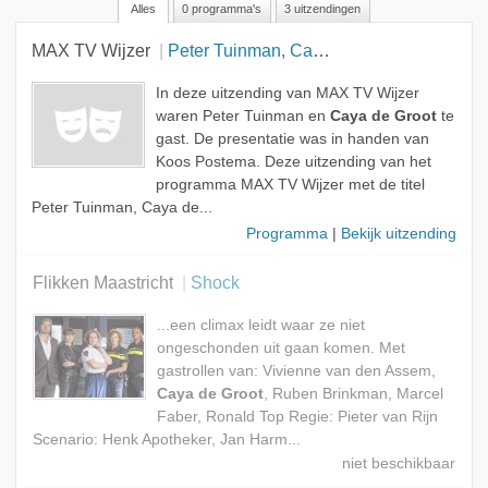
Alles
0 programma's
3 uitzendingen
Alle rollen
MAX TV Wijzer
Peter Tuinman, Caya de Groot & Hand Oldings
Gast
Acteur
In deze uitzending van MAX TV Wijzer
waren Peter Tuinman en
Caya de Groot
te
gast. De presentatie was in handen van
Koos Postema. Deze uitzending van het
programma MAX TV Wijzer met de titel
Peter Tuinman, Caya de...
Programma
|
Bekijk uitzending
Flikken Maastricht
Shock
...een climax leidt waar ze niet
ongeschonden uit gaan komen. Met
gastrollen van: Vivienne van den Assem,
Caya de Groot
, Ruben Brinkman, Marcel
Faber, Ronald Top Regie: Pieter van Rijn
Scenario: Henk Apotheker, Jan Harm...