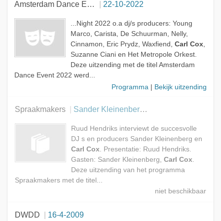
Amsterdam Dance Event 2022
22-10-2022
Gast
Onderwerp
...Night 2022 o.a dj/s producers: Young
Marco, Carista, De Schuurman, Nelly,
Cinnamon, Eric Prydz, Waxfiend,
Carl Cox
,
Suzanne Ciani en Het Metropole Orkest.
Deze uitzending met de titel Amsterdam
Dance Event 2022 werd...
Programma
|
Bekijk uitzending
Spraakmakers
Sander Kleinenberg en Carl Cox
Ruud Hendriks interviewt de succesvolle
DJ s en producers Sander Kleinenberg en
Carl Cox
. Presentatie: Ruud Hendriks.
Gasten: Sander Kleinenberg,
Carl Cox
.
Deze uitzending van het programma
Spraakmakers met de titel...
DWDD
16-4-2009