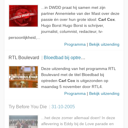
...in DWDD praat hij samen met zijn
partner Annemieke van der Mast over deze
passie én over hun grote idool:
Carl Cox
.
Hugo Borst Hugo Borst is schrijver,
journalist, columnist, redacteur, tv-
persoonlijkheid,...
Programma
|
Bekijk uitzending
RTL Boulevard
Bloedbad bij optreden Carl Cox
Deze uitzending van het programma RTL
Boulevard met de titel Bloedbad bij
optreden
Carl Cox
is uitgezonden op
maandag 5 november door RTL4.
Programma
|
Bekijk uitzending
Try Before You Die
31-10-2005
...het deze zomer allemaal doen! In deze
aflevering is Eddy bij de Love parade en