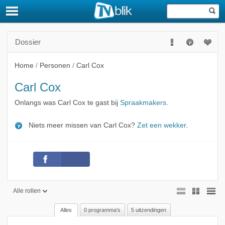
Dossier
Home
/
Personen
/
Carl Cox
Carl Cox
Onlangs was Carl Cox te gast bij
Spraakmakers
.
Niets meer missen van Carl Cox?
Zet een wekker
.
Alle rollen
Alles
0 programma's
5 uitzendingen
Alle rollen