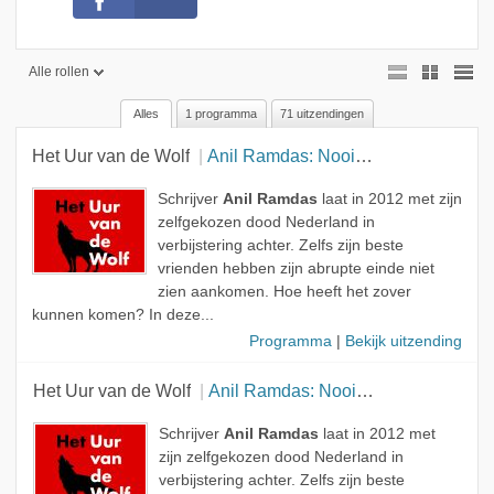
Alle rollen
Alles
1 programma
71 uitzendingen
Alle rollen
Het Uur van de Wolf
Anil Ramdas: Nooit meer thuis
Geen rol
Presentator
Schrijver
Anil Ramdas
laat in 2012 met zijn
zelfgekozen dood Nederland in
Gast
verbijstering achter. Zelfs zijn beste
vrienden hebben zijn abrupte einde niet
Onderwerp
zien aankomen. Hoe heeft het zover
kunnen komen? In deze...
Programma
|
Bekijk uitzending
Het Uur van de Wolf
Anil Ramdas: Nooit meer thuis
Schrijver
Anil Ramdas
laat in 2012 met
zijn zelfgekozen dood Nederland in
verbijstering achter. Zelfs zijn beste