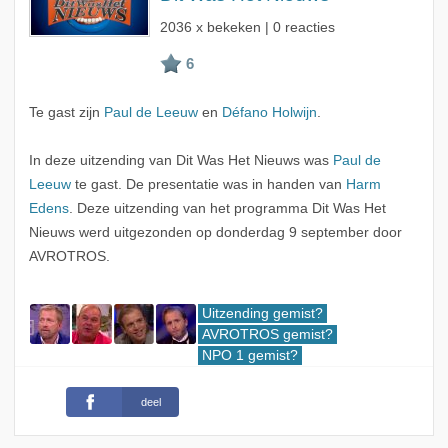
2036 x bekeken | 0 reacties
Te gast zijn
Paul de Leeuw
en
Défano Holwijn
.
In deze uitzending van Dit Was Het Nieuws was
Paul de
Leeuw
te gast. De presentatie was in handen van
Harm
Edens
. Deze uitzending van het programma Dit Was Het
Nieuws werd uitgezonden op donderdag 9 september door
AVROTROS.
Uitzending gemist?
AVROTROS gemist?
NPO 1 gemist?
deel