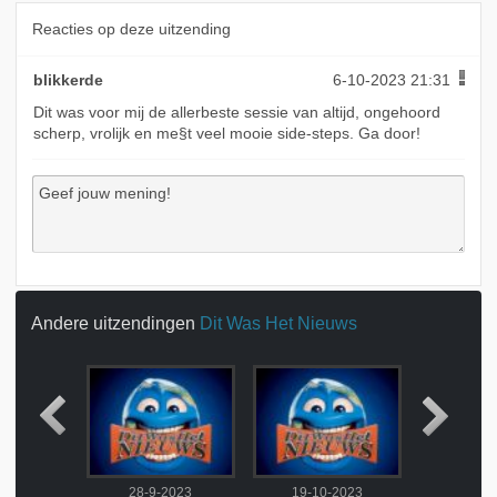
Reacties op deze uitzending
blikkerde
6-10-2023 21:31
Dit was voor mij de allerbeste sessie van altijd, ongehoord
scherp, vrolijk en me§t veel mooie side-steps. Ga door!
Andere uitzendingen
Dit Was Het Nieuws
2023
28-9-2023
19-10-2023
26-10