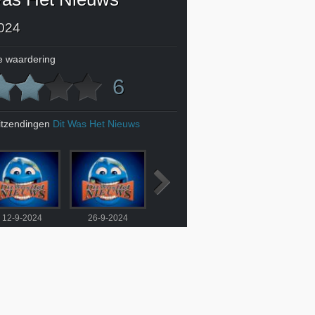
024
 waardering
6
itzendingen
Dit Was Het Nieuws
12-9-2024
26-9-2024
3-10-2024
10-10-2024