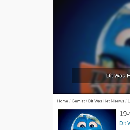
Dit Was H
11-4-
Home
/
Gemist
/
Dit Was Het Nieuws
/
1
19-
Dit