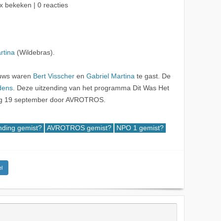
x bekeken | 0 reacties
rtina
(Wildebras).
euws waren
Bert Visscher
en
Gabriel Martina
te gast. De
dens
. Deze uitzending van het programma Dit Was Het
ag 19 september door AVROTROS.
nding gemist?
AVROTROS gemist?
NPO 1 gemist?
l