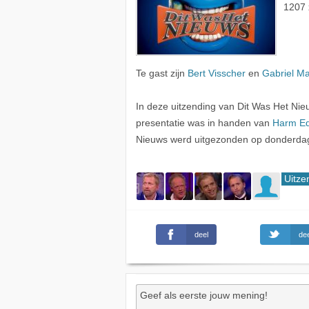
1207 
Te gast zijn
Bert Visscher
en
Gabriel Ma
In deze uitzending van Dit Was Het Ni
presentatie was in handen van
Harm E
Nieuws werd uitgezonden op donderd
Uitze
deel
dee