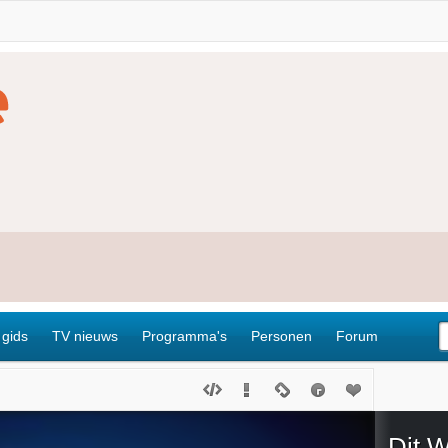
 gids
TV nieuws
Programma's
Personen
Forum
Dit 