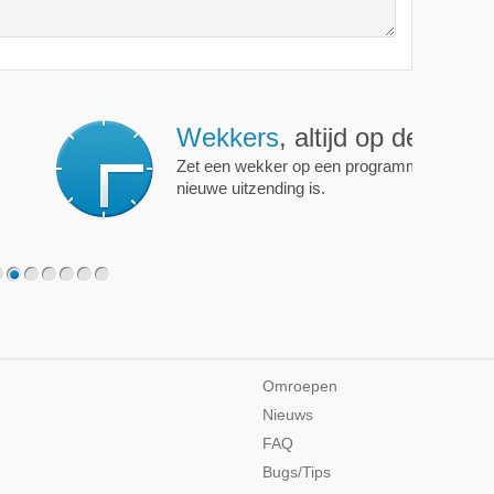
ijd op de hoogte!
programma of persoon en je krijgt een mailtje als er een
2
3
4
5
6
7
Omroepen
Nieuws
FAQ
Bugs/Tips