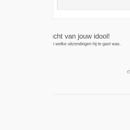
Wekkers
, alt
Zet een wekker op een 
nieuwe uitzending is.
1