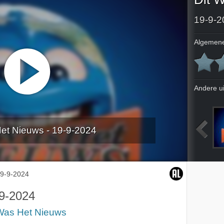
19-9-2
Algemene
Andere u
et Nieuws - 19-9-2024
2024
18-4-2024
25-4-2024
5-9-2024
9-9-2024
9-2024
 Was Het Nieuws