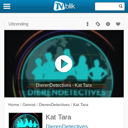
Uitzending
DierenDetectives - Kat Tara
Home
/
Gemist
/
DierenDetectives
/
Kat Tara
Kat Tara
DierenDetectives