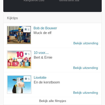
ing Nong
Kangoeroe Lulu
Gorilla Binti Jua
Varken
Kijktips
Bob de Bouwer
6
Muck de elf
Bekijk uitzending
10 voor....
5
Bert & Ernie
Bekijk uitzending
Liselotte
5
En de kerstboom
Bekijk uitzending
Bekijk alle filmpjes