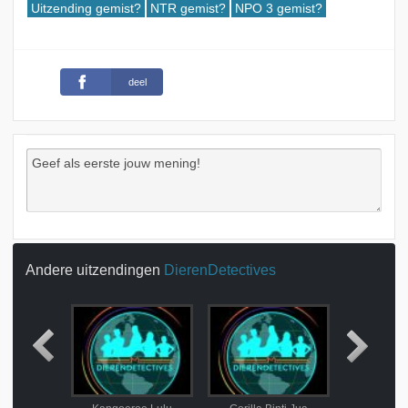
Uitzending gemist?
NTR gemist?
NPO 3 gemist?
deel
Andere uitzendingen
DierenDetectives