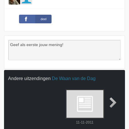
deel
Andere uitzendingen
De Waan van de Dag
11-11-2011
18-11