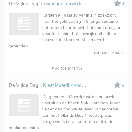
De Vijfde Dag
Twintiger trouwt demente tante voor erfenis
4
Karsten M. gaat zó ver in zijn zoektocht
naar het geld van zijn 79-jarige oudtante
dat hij met haar trouwt. Het duurt drie jaar
voor de rechter het huwelijk ontbindt en
vaststelt dat Karsten M. verkeerd
gehandeld...
▼ Ad by Refinery89
De Vijfde Dag
Kiest Moerdijk voor leefbaarheid of industrie?
5
De gemeente Moerdijk wil economisch
vooruit en de haven flink uitbreiden. Maar
valt er dan nog wel te leven in het dorpje
aan het Hollands Diep? Het dorp was
vorige week in rep en roer nadat in de
media berichten...