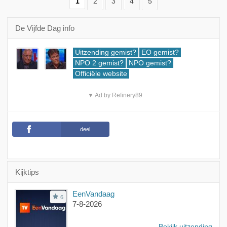
1
2
3
4
5
De Vijfde Dag info
Uitzending gemist?
EO gemist?
NPO 2 gemist?
NPO gemist?
Officiële website
▼ Ad by Refinery89
deel
Kijktips
EenVandaag
6
7-8-2026
Bekijk uitzending