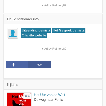
▼ Ad by Refinery89
De Schrijfkamer info
Uitzending gemist?
Het Gesprek gemist?
Officiële website
▼ Ad by Refinery89
deel
Kijktips
Het Uur van de Wolf
6
De weg naar Fenix