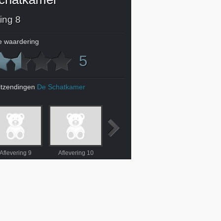
ing 8
 waardering
5
itzendingen
De Schatkamer
Aflevering 9
Aflevering 10
Aflevering 11
Aflevering 12