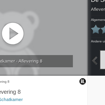
Aflever
Algemene
Andere u
tkamer - Aflevering 8
ing 4
Aflevering 5
Aflevering 6
Aflevering 7
ering 8
evering 8
Schatkamer