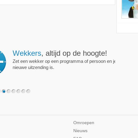
ijd op de hoogte!
programma of persoon en je krijgt een mailtje als er een
2
3
4
5
6
7
Omroepen
Nieuws