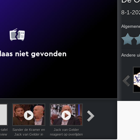
8-1-20
Algemene
Andere u
024
2-1-2024
3-1-2024
4-1-2024
tafel
Sander de Kramer en
Jack van Gelder
Pieter Cobelens
Jan Sla
rview
Jack van Gelder in
reageert op overlijden
reageert op artikel
houdt zi
 Casa
gesprek over Maurice
Franz Beckenbauer:
over sabotage in Iran
afspra