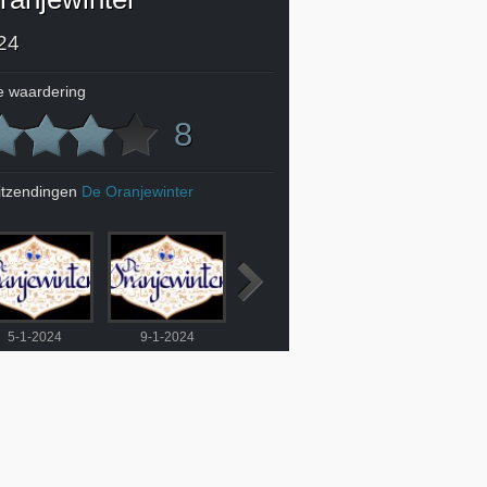
24
 waardering
8
itzendingen
De Oranjewinter
5-1-2024
9-1-2024
10-1-2024
11-1-2024
gter: NTR
ch niet aan
ken voor