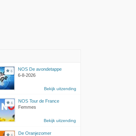
mma over
rschrijdend
drag
NOS De avondetappe
6
6-8-2026
Bekijk uitzending
NOS Tour de France
6
Femmes
Bekijk uitzending
De Oranjezomer
6