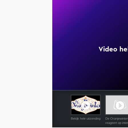
1-1-2
Bekijk hele uitzending
De Oranjewinter-
reageert op inte
van Gordon bij