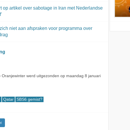
t op artikel over sabotage in Iran met Nederlandse
'
zich niet aan afspraken voor programma over
drag
ing
 Oranjewinter werd uitgezonden op maandag 8 januari
?
Qatar
SBS6 gemist?
l