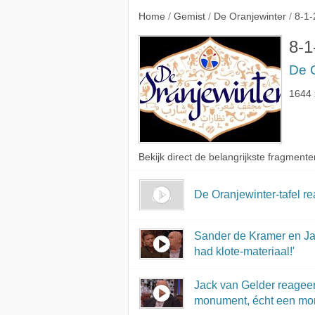
di Beau
Home
/
Gemist
/
De Oranjewinter
/
8-1-
8-1
De 
1644 
Bekijk direct de belangrijkste fragmente
De Oranjewinter-tafel r
Sander de Kramer en Jac
had klote-materiaal!'
Jack van Gelder reageer
monument, écht een mo