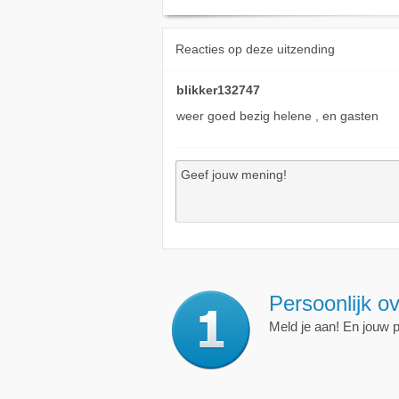
Reacties op deze uitzending
blikker132747
weer goed bezig helene , en gasten
Top 10 mail
, 
Kies voor de top 10 mai
en wanneer jij dat wilt.