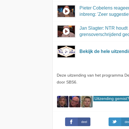
Pieter Cobelens reageer
inbreng: 'Zeer suggestief
Jan Slagter: NTR houdt 
grensoverschrijdend ge
Bekijk de hele uitzend
Deze uitzending van het programma De
door SBS6.
Uitzending gemist
deel
dee