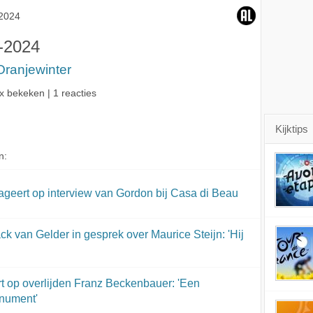
Steijn: 'Hij had klote-
'Een monument, écht
met Nederlandse
progra
2024
materiaal!'
een monument'
inbreng: 'Zeer
grensove
suggestief'
ge
-2024
Oranjewinter
x bekeken | 1 reacties
Kijktips
n:
eageert op interview van Gordon bij Casa di Beau
k van Gelder in gesprek over Maurice Steijn: 'Hij
t op overlijden Franz Beckenbauer: 'Een
nument'