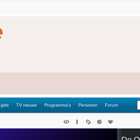
 gids
TV nieuws
Programma's
Personen
Forum
De O