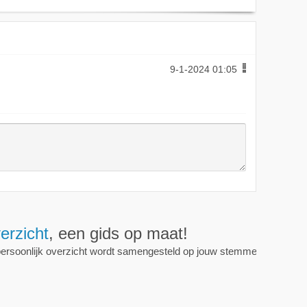
9-1-2024 01:05
jouw top 10 in de mail!
l en je krijgt een mail met jouw persoonlijke top tien zo vaak