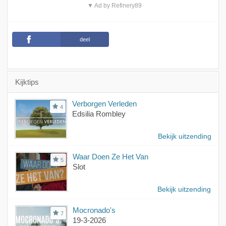
▼ Ad by Refinery89
deel
Kijktips
Verborgen Verleden
4
Edsilia Rombley
Bekijk uitzending
Waar Doen Ze Het Van
5
Slot
Bekijk uitzending
Mocronado's
7
19-3-2026