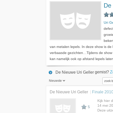
De 
Uri Ge
defec
groei
beken
van metalen lepels. In deze show is de k
verbaasde gezichten…Tijdens de show
kan namelijk ook op afstand lepels lat
gemist?
Z
De Nieuwe Uri Geller
Nieuwste
Nieuwste
De Nieuwe Uri Geller
Finale 201
Beste
Kijk hier
14 mei 20
Meest bekeken
5
Deze uitz