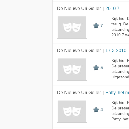
De Nieuwe Uri Geller
2010 7
Kijk hier
terug. D
7
uitzendin
2010 7 we
De Nieuwe Uri Geller
17-3-2010
Kijk hier
De prese
5
uitzendin
uitgezon
De Nieuwe Uri Geller
Patty, het 
Kijk hier
De prese
4
uitzendin
Patty, he