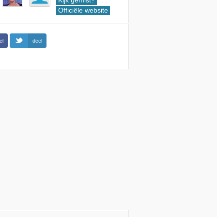
Kijk gemist?
Officiële website
el
deel