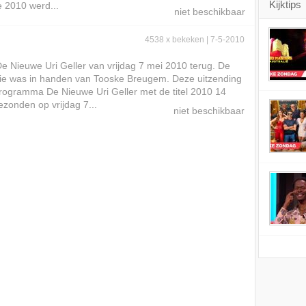
Kijktips
le 2010 werd...
4538 x bekeken | 7-5-2010
 De Nieuwe Uri Geller van vrijdag 7 mei 2010 terug. De
tie was in handen van Tooske Breugem. Deze uitzending
rogramma De Nieuwe Uri Geller met de titel 2010 14
ezonden op vrijdag 7...