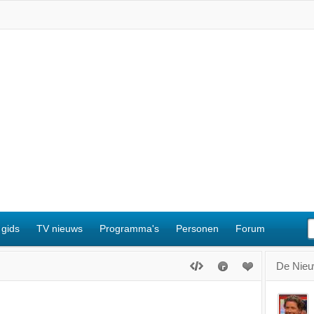
 gids
TV nieuws
Programma's
Personen
Forum
De Nieuw