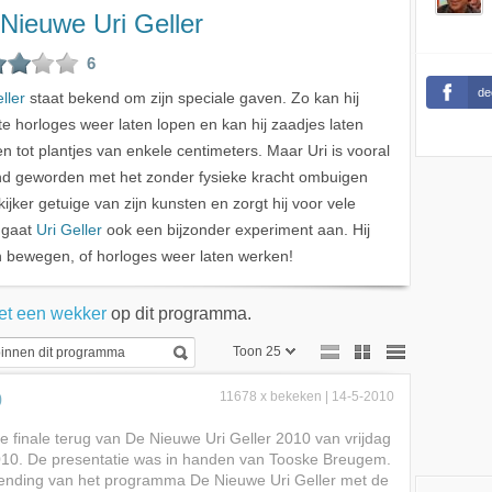
Nieuwe Uri Geller
6
de
ller
staat bekend om zijn speciale gaven. Zo kan hij
te horloges weer laten lopen en kan hij zaadjes laten
en tot plantjes van enkele centimeters. Maar Uri is vooral
d geworden met het zonder fysieke kracht ombuigen
ijker getuige van zijn kunsten en zorgt hij voor vele
 gaat
Uri Geller
ook een bijzonder experiment aan. Hij
en bewegen, of horloges weer laten werken!
et een wekker
op dit programma.
Toon 25
Toon 25
0
11678 x bekeken | 14-5-2010
Toon 50
 de finale terug van De Nieuwe Uri Geller 2010 van vrijdag
10. De presentatie was in handen van Tooske Breugem.
Toon 75
ending van het programma De Nieuwe Uri Geller met de