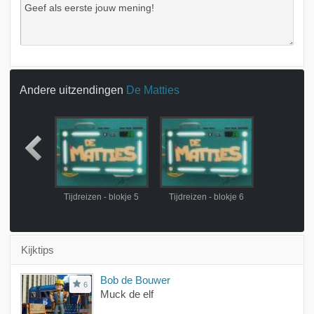
Andere uitzendingen
De Matties
- blokje 4
Tijdreizen - blokje 5
Tijdreizen - blokje 6
Kijktips
Bob de Bouwer
6
Muck de elf