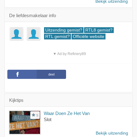
Bekijk uitzending
De liefdesmakelaar info
Uitzending gemist?
RTL8 gemist?
RTL gemist?
Officiële website
▼ Ad by Refinery89
deel
Kijktips
Waar Doen Ze Het Van
5
Slot
Bekijk uitzending