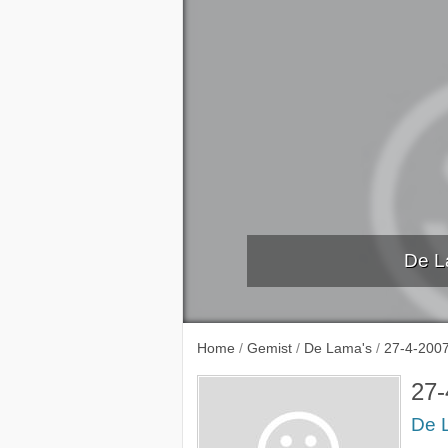
De L
23-3-
Home
/
Gemist
/
De Lama's
/
27-4-200
27-
De 