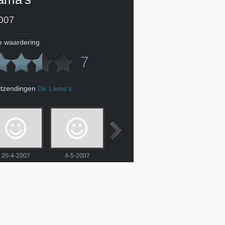
007
 waardering
7
itzendingen
De Lama's
20-4-2007
4-5-2007
11-5-2007
18-5-2007