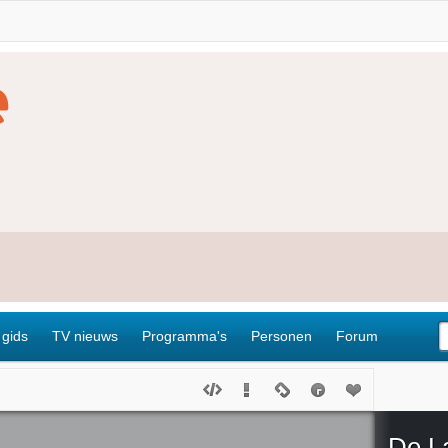
 gids
TV nieuws
Programma's
Personen
Forum
De L