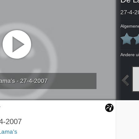
27-4-2
Algemene
Andere u
ama's - 27-4-2007
2007
30-3-2007
6-4-2007
13-4-2007
7
4-2007
Lama's