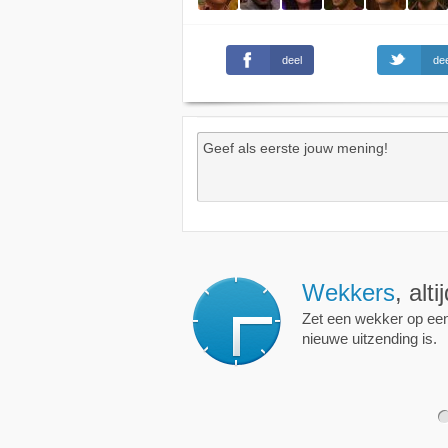
deel
dee
Wekkers
, alt
Zet een wekker op een 
nieuwe uitzending is.
1