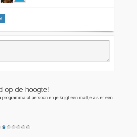
l
ijd op de hoogte!
programma of persoon en je krijgt een mailtje als er een
2
3
4
5
6
7