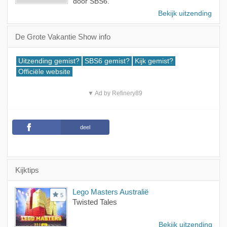
door SBS6.
Bekijk uitzending
De Grote Vakantie Show info
Uitzending gemist?
SBS6 gemist?
Kijk gemist?
Officiële website
▼ Ad by Refinery89
deel
Kijktips
Lego Masters Australië
5
Twisted Tales
Bekijk uitzending