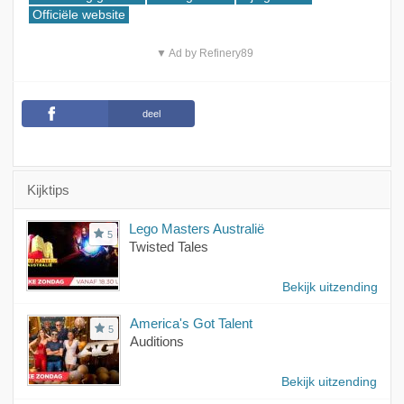
Officiële website
▼ Ad by Refinery89
deel
Kijktips
Lego Masters Australië
5
Twisted Tales
Bekijk uitzending
America's Got Talent
5
Auditions
Bekijk uitzending