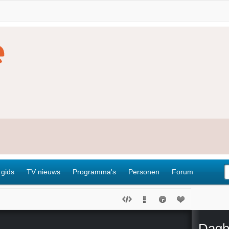
 gids
TV nieuws
Programma's
Personen
Forum
Dagb