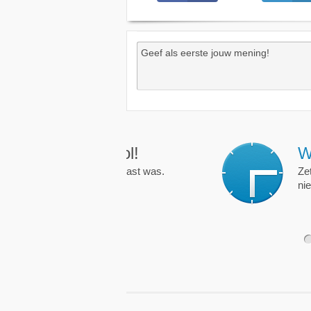
Wekkers
, alt
Zet een wekker op een 
nieuwe uitzending is.
1