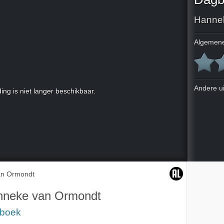
Hanne
Algemene
Andere u
ing is niet langer beschikbaar.
an Ormondt
nneke van Ormondt
boek