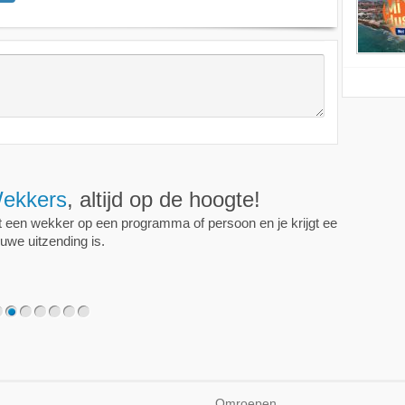
ijd op de hoogte!
programma of persoon en je krijgt een mailtje als er een
2
3
4
5
6
7
Omroepen