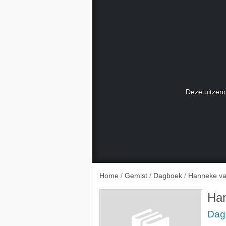
Deze uitzend
Home
/
Gemist
/
Dagboek
/
Hanneke v
Ha
Dag