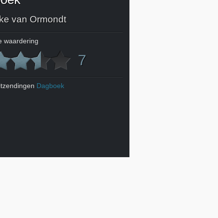
ke van Ormondt
 waardering
7
itzendingen
Dagboek