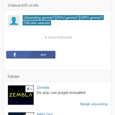
Clubvan100.nl info
Uitzending gemist?
RVU gemist?
NPO gemist?
Officiële website
▼ Ad by Refinery89
deel
Kijktips
Zembla
6
De prijs van jeugdcriminaliteit
Bekijk uitzending
NPO Doc