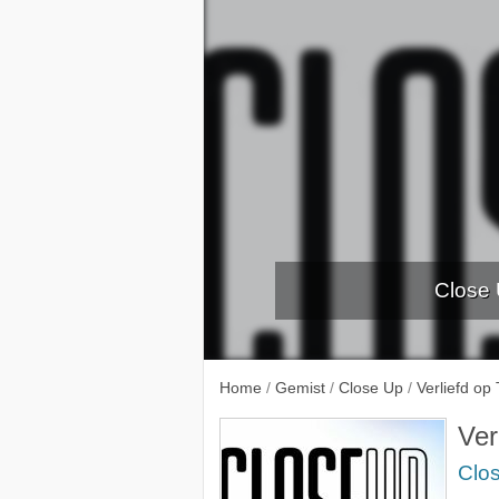
Close U
Home
/
Gemist
/
Close Up
/
Verliefd op 
Ver
Clo