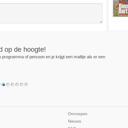
ijd op de hoogte!
programma of persoon en je krijgt een mailtje als er een
2
3
4
5
6
7
Omroepen
Nieuws