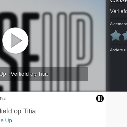
Verlief
Algemene
Andere u
p - Verliefd op Titia
Titia
liefd op Titia
se Up