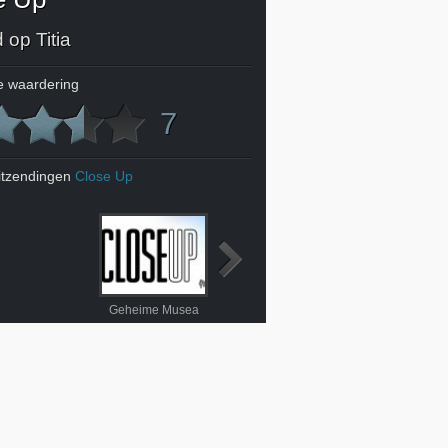
d op Titia
 waardering
7
itzendingen
Close Up
Geheime Musea
De schatten van het Egyptisch Museum
Micha Klein