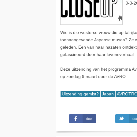
9-3-2
Wie is die westerse vrouw die op talrijke
toonaangevende Japanse musea? Ze was
geleden. Een van haar nazaten ontdekte 
gefascineerd door haar levensverhaal.
Deze uitzending van het programma Avro 
op zondag 9 maart door de AVRO.
Uitzending gemist?
Japan
AVROTROS
deel
dee