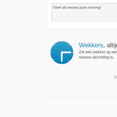
Wekkers
, alt
Zet een wekker op een 
nieuwe uitzending is.
1