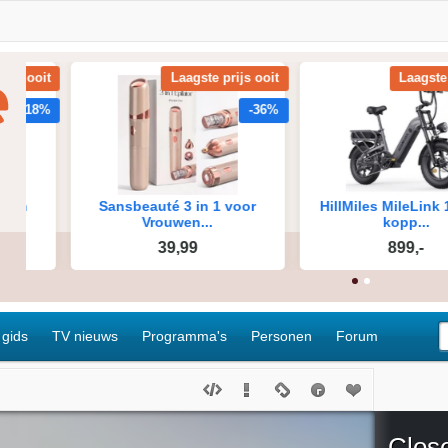
 gids
TV nieuws
Programma's
Personen
Forum
Clos