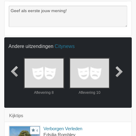
Andere uitzendingen
Citynews
ring 7
Aflevering 8
Aflevering 10
Aflever
Kijktips
Verborgen Verleden
4
Edsilia Rombley