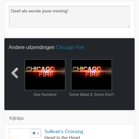
Andere uitzendingen
Chicago Fire
h Other
One Hundred
Some Make It, Some Don't
Kijktips
Sullivan's Crossing
5
Head to the Heart