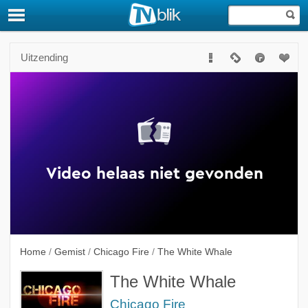
Uitzending
Home
/
Gemist
/
Chicago Fire
/
The White Whale
The White Whale
Chicago Fire